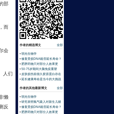
的部
，而
作者的精选博文
全部
尔会
•
弱光生物学
•
修复受损DNA能否延长寿命？
•
肥胖药物只对部分人效果更
佳：基因藏答案《自然》
•
50-75岁期间大脑免疫重塑
。人们
《科学》
•
皮肤损伤前很久胶原蛋白存在
降解迹象
•
延长健康寿命是当今的大挑战
作者的其他最新博文
全部
非懒
•
弱光生物学
•
研究表明氢气吸入对新生儿猪
测反
肺安全
•
修复受损DNA能否延长寿命？
•
肥胖药物只对部分人效果更