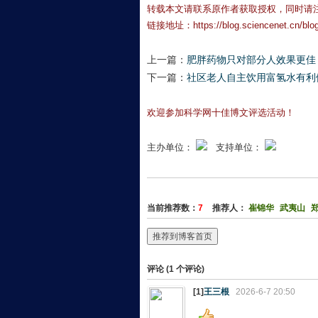
转载本文请联系原作者获取授权，同时请
链接地址：
https://blog.sciencenet.cn/bl
上一篇：
肥胖药物只对部分人效果更佳
下一篇：
社区老人自主饮用富氢水有利
欢迎参加科学网十佳博文评选活动！
主办单位：
支持单位：
当前推荐数：
7
推荐人：
崔锦华
武夷山
推荐到博客首页
评论 (
1
个评论)
[1]
王三根
2026-6-7 20:50