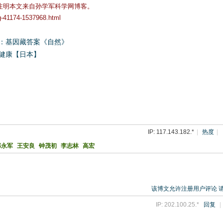
注明本文来自孙学军科学网博客。
og-41174-1537968.html
：基因藏答案《自然》
健康【日本】
IP: 117.143.182.*
|
热度
|
郑永军
王安良
钟茂初
李志林
高宏
该博文允许注册用户评论 
IP: 202.100.25.*
回复
|