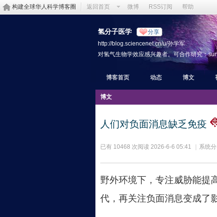
构建全球华人科学博客圈
返回首页
微博
RSS订阅
帮助
氢分子医学
分享
http://blog.sciencenet.cn/u/孙学军
对氢气生物学效应感兴趣者。可合作研究：sunxjk@hotm
博客首页
动态
博文
博文
人们对负面消息缺乏免疫
已有 10468 次阅读
2026-6-6 05:41
|
系统分
野外环境下，专注威胁能提
代，再关注负面消息变成了