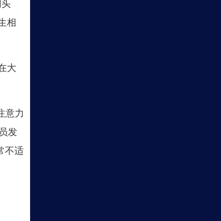
闻头
生相
在大
注意力
员发
常不适