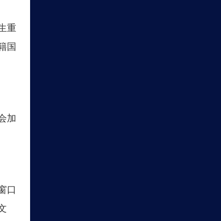
生重
籍国
会加
窗口
文