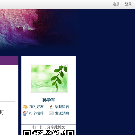
注册
|
登录
孙学军
加为好友
给我留言
时
打个招呼
发送消息
扫一扫，分享此博文