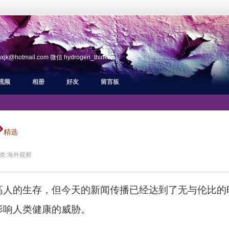
ail.com 微信 hydrogen_thinker
视频
相册
好友
留言板
精选
类:
海外观察
高人的生存，但今天的新闻传播已经达到了无与伦比的
影响人类健康的威胁。