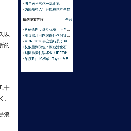
佳：基因藏答案《自然》
•
明星医学气体一氧化氮
•
为胚胎植入年轻线粒体的生育
技术
精选博文导读
全部
•
科研绘图，暑期优惠！下单立减500元
久以
•
甜菜根汁可以缓解怀孕对肾脏的压力
•
MDPI 2026参会旅行奖 (Travel Award) 中国区获奖名单公布！
听的
•
从数量到价值：濒危活化石ELF 理论重塑濒危物种保护优先级
•
别因检索耽误毕业！IEEE出版+EI快检索，8-9月会议合集征稿中
•
年度Top 10榜单 | Taylor & Francis科学与技术领域中国作者最受欢迎的热门文章榜单出炉！
几十
长。
是浪