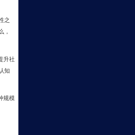
性之
么，
提升社
认知
种规模