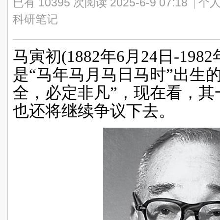
已有 10395 次阅读
2025-6-9 07:18
|
个人
科研笔记
马寅初
(
1882
年
6
月
24
日
-1982
是
“
马年马月马日马时
”
出生
全，必定非凡
”
，现在看，其
也还将继续争议下去。