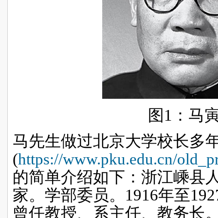
图
1
：马
马先生做过北京大学校长多
(
https://www.pku.edu.cn/old_pr
的简单介绍如下：
浙江嵊县
家。学部委员。
1916
年至
192
曾任教授、系主任、教务长