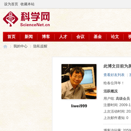
设为首页
收藏本站
首页
新闻
博客
人才
会议
基金
论文
我的中心
隐私提醒
此博文目前为
科
›
›
查看好友列表
|
给各位拜年！
活跃概况
用户组:
高级会员
注册时间: 2009-12
liwei999
上次活动时间: 2026
上次邮件通知: 0
学
博客访问量: 2059