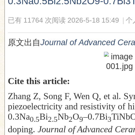
0.3Na0.5Bi2.5Nb2O9-0.7B
已有 11764 次阅读
2026-5-18 15:49
|
个
原文出自
Journal of Advanced Cer
Cite this article:
Zhang Z, Song F, Wen Q, et al. Syn
piezoelectricity and resistivity of 
0.3Na
Bi
Nb
O
–0.7Bi
TiNb
0.5
2.5
2
9
3
doping.
Journal of Advanced Cera