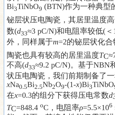
Bi
TiNbO
(BTN)
作为一种典型
3
9
铋层状压电陶瓷，其居里温度高
数
(
d
≈3 pC/N)
和电阻率较低
(
＜
33
外，同样属于
m
=2
的铋层状化合
陶瓷也具有较高的居里温度
T
≈
C
不高
(
d
≈9.2 pC/N)
。基于
NBN
33
状压电陶瓷，我们前期制备了一
x
Na
Bi
Nb
O
-(1-
x
)Bi
TiNbO
0.5
2.5
2
9
3
在
x
=0.3
的组分下获得压电常数
d
o
6
T
=848.4
C
，电阻率
ρ
=5.5×10
C