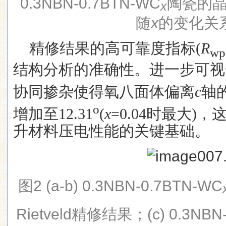
0.3NBN-0.7BTN-WC
陶瓷的
x
随
x
的变化关
精修结果的高可靠度指标
(
R
wp
结构分析的准确性。进一步可视
协同掺杂使得氧八面体偏离
c
轴
o
增加至
12.31
(
x
=0.04
时最大
)
，
升材料压电性能的关键基础。
图
2 (a-b) 0.3NBN-0.7BTN-WC
Rietveld
精修结果；
(c) 0.3NB