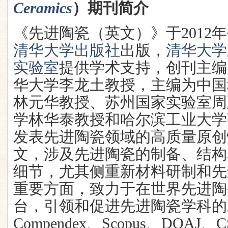
Ceramics
）
期刊简介
《先进陶瓷（英文）》于
2012
年
清华大学出版社
出版，
清华大学
实验室
提供学术支持，创刊主编
华大学李龙土教授，主编为中国
林元华教授、苏州国家实验室周
学林华泰教授和哈尔滨工业大学
发表先进陶瓷领域的高质量原创
文，涉及先进陶瓷的制备、结构
细节，尤其侧重新材料研制和先
重要方面，致力于在世界先进陶
台，引领和促进先进陶瓷学科的
Compendex
、
Scopus
、
DOAJ
、
C