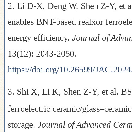
2.
Li D-X, Deng W, Shen Z-Y, et a
enables BNT-based realxor ferroel
energy efficiency.
Journal of Adva
13(12): 2043-2050.
https://doi.org/10.26599/JAC.202
3. Shi X, Li K, Shen Z-Y, et al. BS
ferroelectric ceramic/glass–cerami
storage.
Journal of Advanced Cera