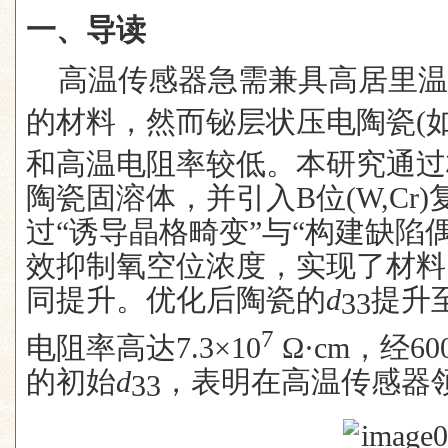
一、
导读
高温传感器急需兼具高居里温
的材料，然而铋层状压电陶瓷
(
和高温电阻率较低。本研究通过
陶瓷固溶体，并引入
B
位
(W,Cr)
过“诱导晶格畸变”与“构建缺陷
效抑制氧空位浓度，实现了材料
同提升。优化后陶瓷的
d
提升
33
7
电阻率高达
7.3×10
Ω·cm
，经
60
的初始
d
，表明在高温传感器
33