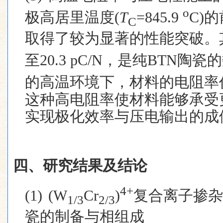
o
极高居里温度
(
T
=845.9
C)
的
C
取得了较为显著的性能突破。
至
20.3
pC/N
，是纯
BTN
陶瓷的
的高温环境下，材料的电阻率
这种高电阻率使材料能够承受
实现极化效率与压电输出的成
四、研究结果及结论
4+
(1)
(W
Cr
)
复合离子掺杂
1/3
2/3
瓷的制备与相组成