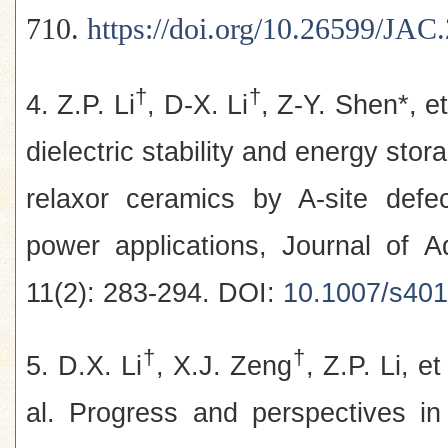
710.
https://doi.org/10.26599/JA
†
†
4. Z.P. Li
, D-X. Li
, Z-Y. Shen*, 
dielectric stability and energy st
relaxor ceramics by A-site defe
power applications, Journal of 
11(2): 283-294. DOI:
10.1007/s401
†
†
5. D.X. Li
, X.J. Zeng
, Z.P. Li, e
al. Progress and perspectives in 