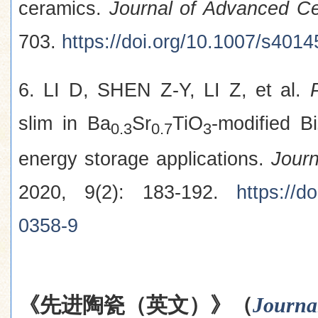
ceramics.
Journal of Advanced C
703.
https://doi.org/10.1007/s401
6. LI D, SHEN Z-Y, LI Z, et al.
slim in Ba
Sr
TiO
-modified Bi
0.3
0.7
3
energy storage applications.
Jour
2020, 9(2): 183-192.
https://d
0358-9
《先进陶瓷（英文）》（
Journa