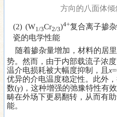
方向的八面体倾
4+
(2)
(W
Cr
)
复合离子掺杂
1/3
2/3
瓷的电学性能
随着掺杂量增加，材料的居里
势。然而，由于内部载流子浓度
温介电损耗被大幅度抑制，且
x
=
优异的介电温度稳定性。此外，
数
(
γ
)
，这种增强的弛豫特性有效
畴在外场下更易翻转，从而有助
能。