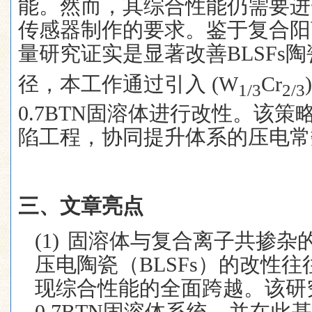
能。然而，其综合性能仍需要进
传感器制作的要求。鉴于复合阳
量研究证实是显著改善
BLSFs
陶
径，本工作通过引入
(W
Cr
)
1/3
2/3
0.7BTN
固溶体进行改性。该策
陷工程，协同提升体系的压电常
三、文章亮点
(1)
固溶体与复合离子共掺杂
压电陶瓷（
BLSFs
）的改性往
现综合性能的全面跨越。该研
0.7BTN
固溶体系统，并在此基