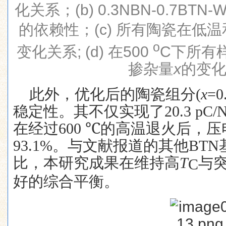
化关系；
(b) 0.3NBN-0.7BTN-
的依赖性；
(c)
所有陶瓷在低温
o
变化关系
; (d)
在
500
C
下所有
掺杂量
x
的变
此外，优化后的陶瓷组分
(
x
=0
稳定性。其不仅实现了
20.3 pC/
在经过
600 ℃
的高温退火后，压
93.1%
。与文献报道的其他
BTN
比，本研究成果在维持高
T
与
C
好的综合平衡。