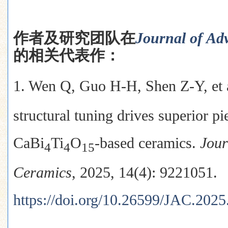
作者及研究团队在
Journal of Ad
的相关代表作：
1. Wen Q, Guo H-H, Shen Z-Y, et
structural tuning drives superior pi
CaBi
Ti
O
-based ceramics.
Jour
4
4
15
Ceramics
, 2025, 14(4): 9221051.
https://doi.org/10.26599/JAC.202