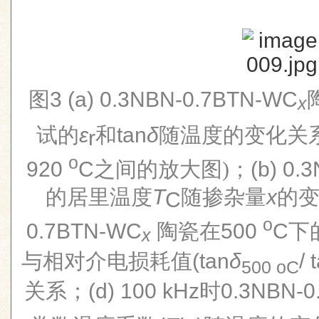
图
3 (a) 0.3NBN-0.7BTN-WC
x
试的
ɛ
和
tan
δ
随温度的变化关
r
o
920
C
之间的放大图)；
(b) 0
的居里温度
T
随掺杂量
x
的
C
o
0.7BTN-WC
陶瓷在
500
C
下
x
与相对介电损耗值
(tan
δ
/ 
500 oC
关系；
(d) 100 kHz
时
0.3NBN-