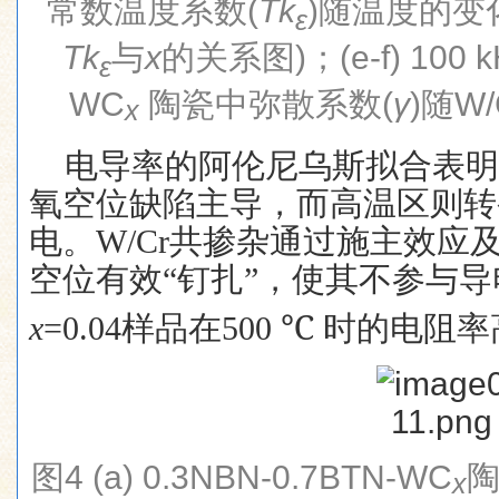
常数温度系数
(
Tk
)
随温度的变
ɛ
Tk
与
x
的关系图
)
；
(e-f) 100 
ɛ
WC
陶瓷中弥散系数
(
γ
)
随
W/
x
电导率的阿伦尼乌斯拟合表
氧空位缺陷主导，而高温区则转
电。
W/Cr
共掺杂通过施主效应
空位有效
“
钉扎
”
，使其不参与导
x
=0.04
样品在
500 ℃
时的电阻率
图
4 (a) 0.3NBN-0.7BTN-WC
x