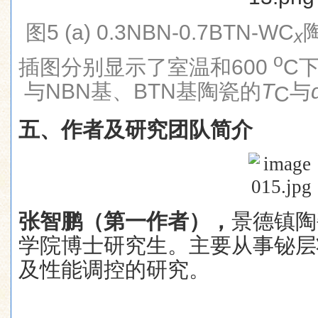
图
5 (a) 0.3NBN-0.7BTN-WC
x
o
插图分别显示了室温和
600
C
与
NBN
基、
BTN
基陶瓷的
T
与
C
五、作者及研究团队简介
张智鹏（第一作者），
景德镇陶
学院博士研究生。主要从事铋层
及性能调控的研究。