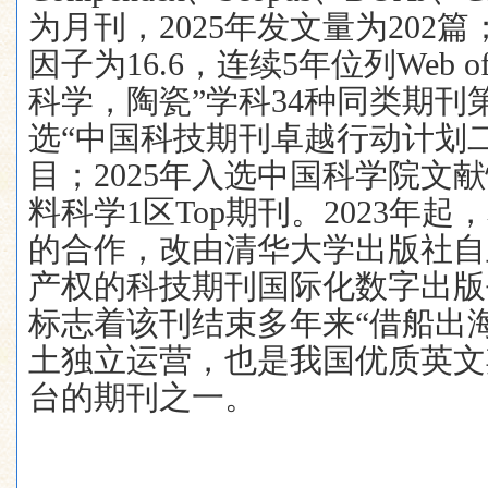
为月刊，
2025
年发文量为
202
篇
因子为
16.6
，连续
5
年位列
Web of
科学，陶瓷”学科
34
种同类期刊
选“中国科技期刊卓越行动计划
目；
2025
年入选中国科学院文献
料科学
1
区
Top
期刊。
2023
年起，
的合作，改由清华大学出版社自
产权的科技期刊国际化数字出版
标志着该刊结束多年来“借船出
土独立运营，也是我国优质英文
台的期刊之一。