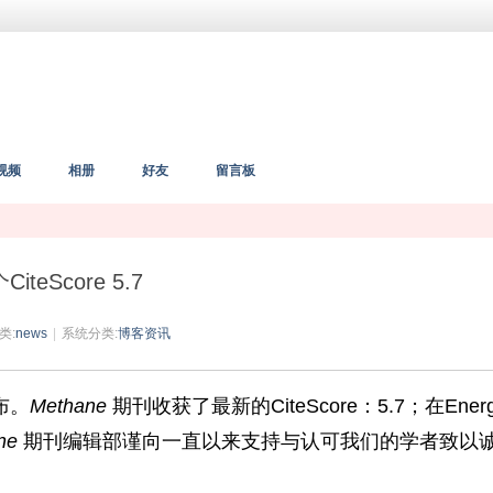
视频
相册
好友
留言板
teScore 5.7
类:
news
|
系统分类:
博客资讯
公布。
Methane
期刊收获了最新的CiteScore：5.7；在Ener
ne
期刊编辑部谨向一直以来支持与认可我们的学者致以