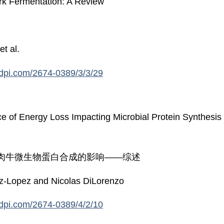
rk Fermentation: A Review
t al.
dpi.com/2674-0389/3/3/29
 of Energy Loss Impacting Microbial Protein Synthesis 
肉牛微生物蛋白合成的影响——综述
-Lopez and Nicolas DiLorenzo
dpi.com/2674-0389/4/2/10