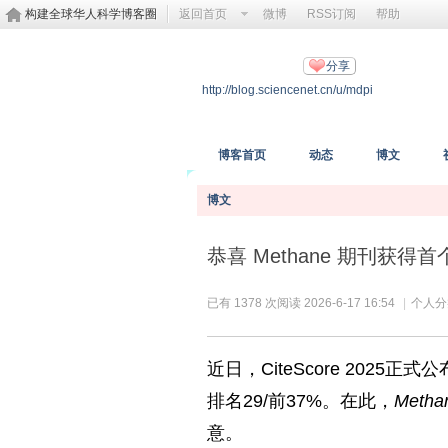
构建全球华人科学博客圈
返回首页
微博
RSS订阅
帮助
MDPI开放科学
分享
http://blog.sciencenet.cn/u/mdpi
https://www.mdpi.com/
博客首页
动态
博文
博文
恭喜 Methane 期刊获得首个Ci
已有 1378 次阅读
2026-6-17 16:54
|
个人分
近日，CiteScore 2025正式
排名29/前37%。在此，
Metha
意。