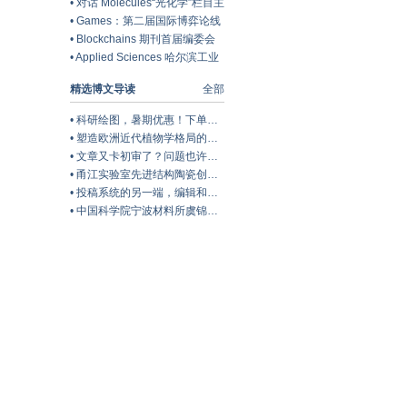
行奖火热申请中！| MDPI Award
•
对话 Molecules“光化学”栏目主
编——大连理工大学赵建章教授
•
Games：第二届国际博弈论线
| MDPI 人物专访
上会议 (IOCGA2027) 开放征稿
•
Blockchains 期刊首届编委会
中 | MDPI 会议信息
圆满落幕 | MDPI 会议回顾
•
Applied Sciences 哈尔滨工业
大学宋延宇博士主持特刊“异种
精选博文导读
全部
材料的焊接与连接：微观组织、
性能及应用”
•
科研绘图，暑期优惠！下单立减500元
•
塑造欧洲近代植物学格局的马德里皇家植物园里程碑式园长
•
文章又卡初审了？问题也许在Cover Letter上，这份写作指南+模板拿好！
•
甬江实验室先进结构陶瓷创新中心团队综述：室温塑性陶瓷的兴起与研究进展
•
投稿系统的另一端，编辑和审稿人到底在做什么？丨Wiley暑期线上学习营
•
中国科学院宁波材料所虞锦洪: 界面工程实现兼具超高热导率和透波性能的柔性复合薄膜