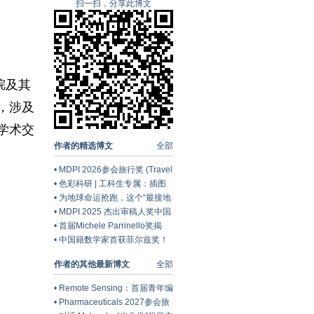
扫一扫，分享此博文
甲烷及其
，涉及
学术交
作者的精选博文
全部
•
MDPI 2026参会旅行奖 (Travel
Award) 中国区获奖名单公布！
•
色彩科研 | 工科生专属：插图
配色灵感库
•
为地球命运抢跑，这个“最接地
气”的学科交出怎样的预印本答
•
MDPI 2025 杰出审稿人奖中国
卷？ | 学科脉动（十五）
区获奖名单公布
•
首届Michele Parrinello奖揭
晓：Ursula Röthlisberger教授
•
中国籍数学家首获菲尔兹奖！
获奖
王虹、邓煜摘桂背后，中国数学
作者的其他最新博文
全部
如何加速走向世界？
•
Remote Sensing：首届青年编
委会名单公布
•
Pharmaceuticals 2027参会旅