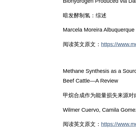
Biohydrogen Produced via Da
暗发酵制氢：综述
Marcela Moreira Albuquerque e
阅读英文原文：
https://www.m
Methane Synthesis as a Source
Beef Cattle—A Review
甲烷合成作为能量损失来源对
Wilmer Cuervo, Camila Gomez
阅读英文原文：
https://www.m