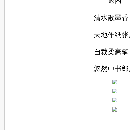
退闲
清水散墨香
天地作纸张
自裁柔毫笔
悠然中书郎