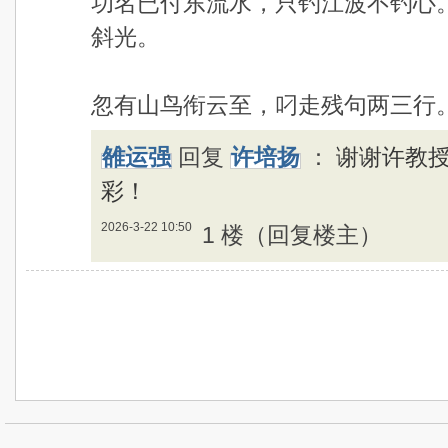
功名已付东流水，只钓江波不钓心
斜光。
忽有山鸟衔云至，叼走残句两三行
雒运强
回复
许培扬
：
谢谢许教
彩！
2026-3-22 10:50
1 楼（回复楼主）