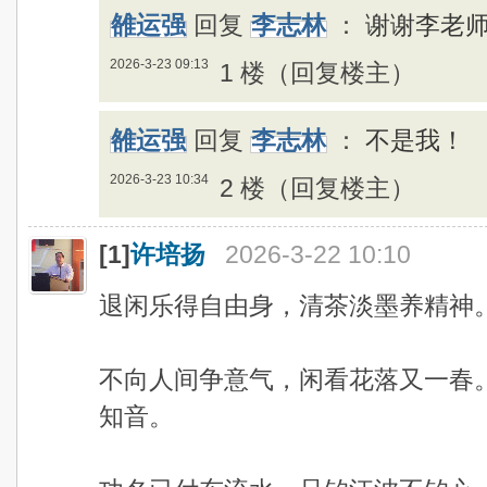
雒运强
回复
李志林
：
谢谢李老
2026-3-23 09:13
1 楼（回复楼主）
雒运强
回复
李志林
：
不是我！
2026-3-23 10:34
2 楼（回复楼主）
[1]
许培扬
2026-3-22 10:10
退闲乐得自由身，清茶淡墨养精神
不向人间争意气，闲看花落又一春
知音。