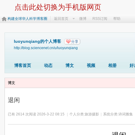
点击此处切换为手机版网页
构建全球华人科学博客圈
返回首页
微博
RSS订阅
帮助
luoyunqiang的个人博客
分享
http://blog.sciencenet.cn/u/luoyunqiang
博客首页
动态
博文
视频
相册
好
博文
退闲
已有 2614 次阅读
2026-3-22 08:15
|
个人分类:
旅游摄影
|
系统分类:
诗词雅集