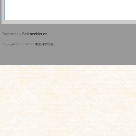
Powered by
ScienceNet.cn
Copyright © 2007-
2026
中国科学报社