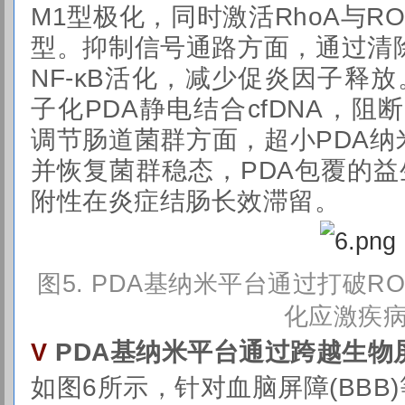
M1型极化，同时激活RhoA与R
型。抑制信号通路方面，通过清除R
NF-κB活化，减少促炎因子释放
子化PDA静电结合cfDNA，阻
调节肠道菌群方面，超小PDA纳
并恢复菌群稳态，PDA包覆的益
附性在炎症结肠长效滞留。
图
5. PDA基纳米平台通过打破R
化应激疾
PDA基纳米平台通过跨越生物
V
如图6所示，针对血脑屏障(BBB