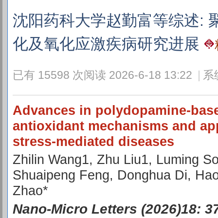
沈阳药科大学赵勤富等综述: 
化及氧化应激疾病研究进展
已有 15598 次阅读
2026-6-18 13:22
|
系
Advances in polydopamine-base
antioxidant mechanisms and appl
stress-mediated diseases
Zhilin Wang1, Zhu Liu1, Luming So
Shuaipeng Feng, Donghua Di, Hao
Zhao*
Nano-Micro Letters (2026)18: 3