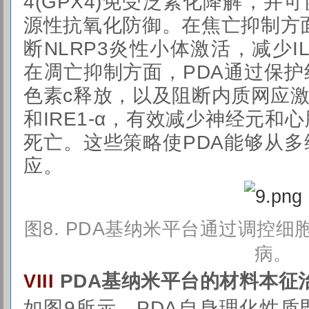
4(GPX4)免受泛素化降解，并可
源性抗氧化防御。在焦亡抑制方面
断NLRP3炎性小体激活，减少I
在凋亡抑制方面，PDA通过保
色素c释放，以及阻断内质网应激
和IRE1-α，有效减少神经元和
死亡。这些策略使PDA能够从
应。
图
8. PDA基纳米平台通过调控
病
。
PDA基纳米平台的材料本征
VIII
如图9所示，PDA自身理化性