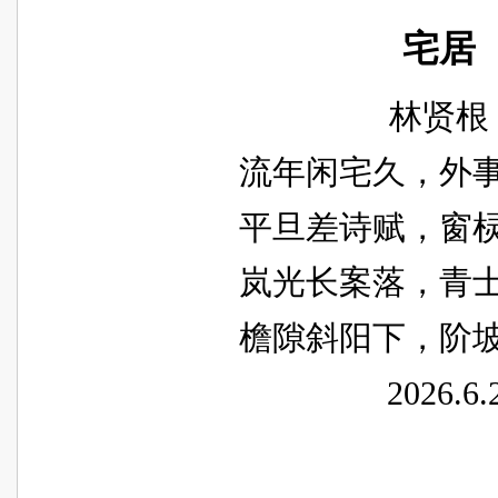
宅居
林贤根
流年闲宅久，外
平旦差诗赋，窗
岚光长案落，青
檐隙斜阳下，阶
2026.6.