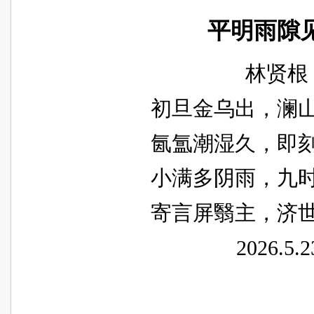
平明雨隙
林贤根
初旦金乌出，澜
氤氲潮湿久，即
小满多阴雨，九
寄言屏翳主，济
2026.5.2