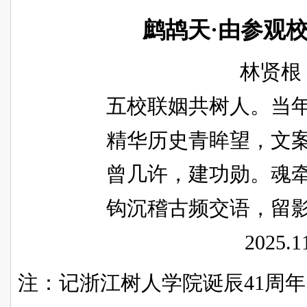
鹧鸪天
·由参观
林贤根
五校联姻共树人。当
精华历史青眸望，文
曾几许，建功勋。魂
钩沉稽古频交语，留
2025.1
注：记浙江树人学院诞辰
41
周年