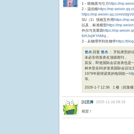
1－暗物质与引力
https://mp.we
2－温伯格
https://mp.weixin.q
https://mp.weixin.qq.com/s/d
SU（3）强相互作用
https://mp
以及，标准模型
https://mp.weix
外尔与克莱因
https://mp.weixi
6iHJojiKYAMrg
，
3－从物理学到生物学
https://bl
曾杰
回复
曾杰
：
开拓类型的
未必非得发表在顶级期刊，
其实，即使国际会议发表也是
林本坚在60岁发表国际会议论
1979年获得诺奖的电弱统一
ht
等。
2026-1-7 12:36
1 楼（回复
[1]
王涛
2025-11-16 09:19
祝贺！