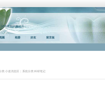
、讨论班和问题讨论
视频
相册
好友
留言板
分类:
小道消息区
|
系统分类:
科研笔记