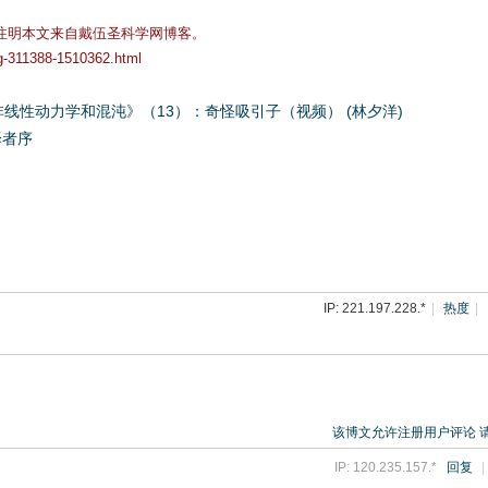
注明本文来自戴伍圣科学网博客。
og-311388-1510362.html
tz《非线性动力学和混沌》（13）：奇怪吸引子（视频） (林夕洋)
译者序
IP: 221.197.228.*
|
热度
|
该博文允许注册用户评论 
IP: 120.235.157.*
回复
|