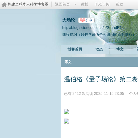
构建全球华人科学博客圈
返回首页
微博
RSS订阅
帮助
大场论
分享
http://blog.sciencenet.cn/u/GrandFT
课程提纲（只包含戴伍圣和谢汨的部分课程）
博客首页
动态
博文
博文
温伯格《量子场论》第二卷
已有 2412 次阅读
2025-11-15 23:05
|
个人