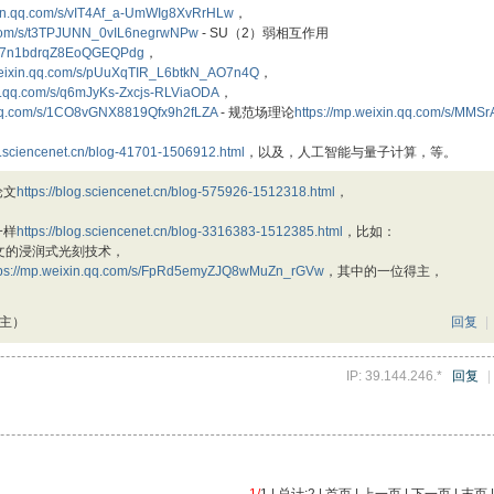
ixin.qq.com/s/vIT4Af_a-UmWIg8XvRrHLw
，
q.com/s/t3TPJUNN_0vIL6negrwNPw
- SU（2）弱相互作用
gVd7n1bdrqZ8EoQGEQPdg
，
.weixin.qq.com/s/pUuXqTIR_L6btkN_AO7n4Q
，
in.qq.com/s/q6mJyKs-Zxcjs-RLViaODA
，
n.qq.com/s/1CO8vGNX8819Qfx9h2fLZA
- 规范场理论
https://mp.weixin.qq.com/s/MMSr
og.sciencenet.cn/blog-41701-1506912.html
，以及，人工智能与量子计算，等。
论文
https://blog.sciencenet.cn/blog-575926-1512318.html
，
一样
https://blog.sciencenet.cn/blog-3316383-1512385.html
，比如：
文的浸润式光刻技术，
tps://mp.weixin.qq.com/s/FpRd5emyZJQ8wMuZn_rGVw
，其中的一位得主，
楼主）
回复
|
IP: 39.144.246.*
回复
|
1/
1 | 总计:2 | 首页 | 上一页 | 下一页 | 末页 