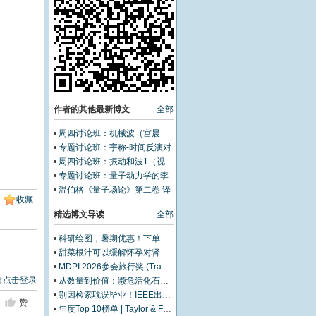
作者的其他最新博文
全部
•
周四讨论班：机械波（宫晨
然）
•
专题讨论班：宇称-时间反演对
称系统的例外点（视频）（纪帅
•
周四讨论班：振动和波1（视
涵）
频）（宫晨然）
•
专题讨论班：量子动力学的李
代数解耦（视频）（纪帅涵）
•
温伯格《量子场论》第二卷 译
收藏
者序
精选博文导读
全部
•
科研绘图，暑期优惠！下单立减500元
•
甜菜根汁可以缓解怀孕对肾脏的压力
•
MDPI 2026参会旅行奖 (Travel Award) 中国区获奖名单公布！
请点击登录
•
从数量到价值：濒危活化石ELF 理论重塑濒危物种保护优先级
•
别因检索耽误毕业！IEEE出版+EI快检索，8-9月会议合集征稿中
赞
•
年度Top 10榜单 | Taylor & Francis科学与技术领域中国作者最受欢迎的热门文章榜单出炉！