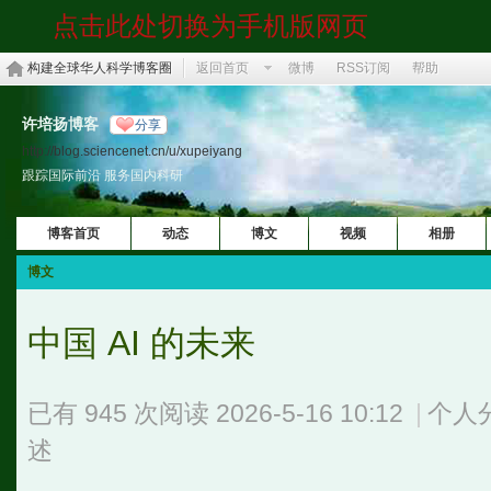
点击此处切换为手机版网页
构建全球华人科学博客圈
返回首页
微博
RSS订阅
帮助
许培扬博客
分享
http://blog.sciencenet.cn/u/xupeiyang
跟踪国际前沿 服务国内科研
博客首页
动态
博文
视频
相册
博文
中国 AI 的未来
已有 945 次阅读
2026-5-16 10:12
|
个人
述