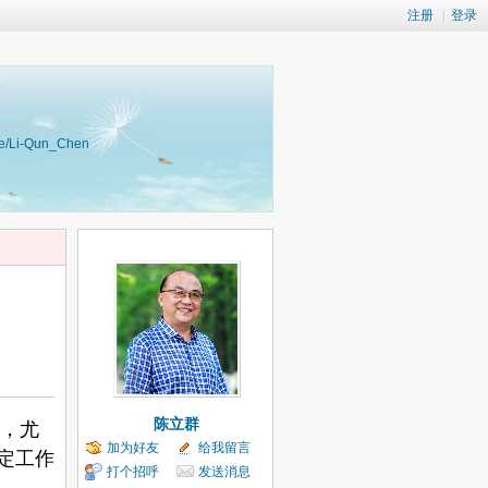
注册
|
登录
i-Qun_Chen
陈立群
，尤
加为好友
给我留言
定工作
打个招呼
发送消息