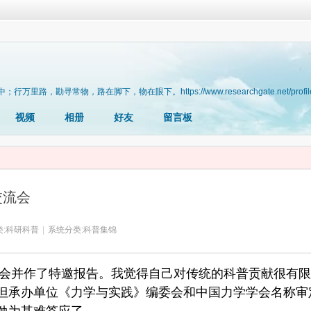
勘寻常物，路在脚下，物在眼下。https://www.researchgate.net/profile/L
视频
相册
好友
留言板
交流会
:
科研科普
|
系统分类:
科普集锦
会并作了特邀报告。我觉得自己对传统的科普贡献很有限
但承办单位《力学与实践》编委会和中国力学学会名称审
勉为其难答应了。