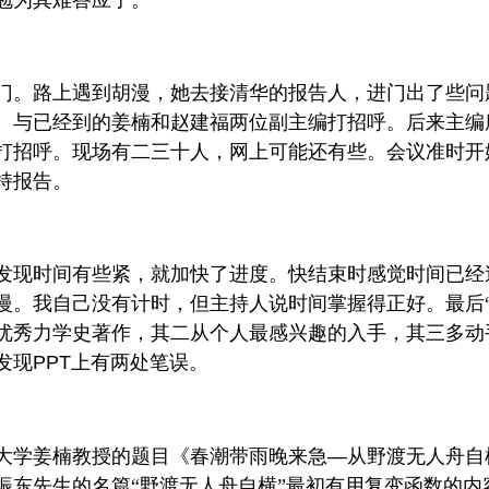
门。路上遇到胡漫，她去接清华的报告人，进门出了些问
。与已经到的姜楠和赵建福两位副主编打招呼。后来主编
打招呼。现场有二三十人，网上可能还有些。会议准时开
持报告。
发现时间有些紧，就加快了进度。快结束时感觉时间已经
慢。我自己没有计时，但主持人说时间掌握得正好。最后“
优秀力学史著作，其二从个人最感兴趣的入手，其三多动
发现
PPT
上有两处笔误。
大学姜楠教授的题目《春潮带雨晚来急
—
从野渡无人舟自
振东先生的名篇“野渡无人舟自横”最初有用复变函数的内