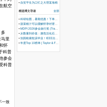
•
自笑平生为口忙之大理某海稍
在航空
鱼店午餐
精选博文导读
全部
•
科研绘图，暑期优惠！下单立减500元
•
甜菜根汁可以缓解怀孕对肾脏的压力
•
MDPI 2026参会旅行奖 (Travel Award) 中国区获奖名单公布！
，多
•
从数量到价值：濒危活化石ELF 理论重塑濒危物种保护优先级
•
别因检索耽误毕业！IEEE出版+EI快检索，8-9月会议合集征稿中
拉马里
•
年度Top 10榜单 | Taylor & Francis科学与技术领域中国作者最受欢迎的热门文章榜单出炉！
和怀
于科普
他参会
受科普
不一致