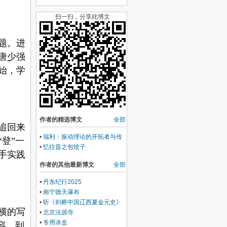
扫一扫，分享此博文
题。进
唐少强
始，学
作者的精选博文
全部
追回来
•
瑞利：振动理论的开拓者与传
登”一
播者
•
忆往昔之包饺子
手实践
作者的其他最新博文
全部
•
丹东纪行2025
•
南宁德天瀑布
•
听《剑桥中国辽西夏金元史》
横的写
之西夏史
•
北京法源寺
•
专用冰盒
容，到