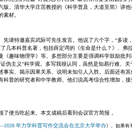
六版。清华大学庄茁教授的《科学普及，大道至简》讲他
的素材。
。先请特邀嘉宾武际可先生发言。他说了六个字，“多读
荐了几本科普名著，包括薛定谔的《生命是什么？》、弗
曼《趣味物理学》等。多想部分主要是强调科学鼓励批判
“证伪主义”科学观。多写我很认同，虽然是知易行难。关
述事实、揭示因果关系、说明未知引人入胜。后面还有其
有科普的研究者和中学教师。他们说高考综合性增加，接
领了便当吃起来。本文成稿后看到会议官方简报，
—
年力学科普写作交流会在北京大学举办
2026
》。如果有