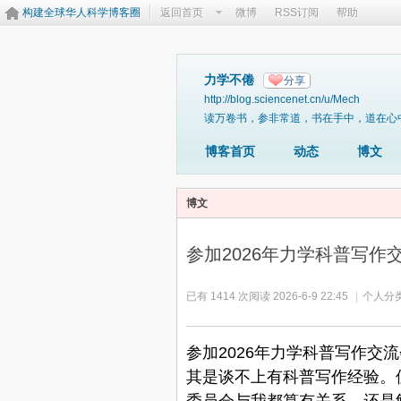
构建全球华人科学博客圈
返回首页
微博
RSS订阅
帮助
力学不倦
分享
http://blog.sciencenet.cn/u/Mech
读万卷书，参非常道，书在手中，道在心中；行万里路，
博客首页
动态
博文
博文
参加2026年力学科普写作
已有 1414 次阅读
2026-6-9 22:45
|
个人分类
参加
2026
年力学科普写作交流
其是谈不上有科普写作经验。
委员会与我都算有关系，还是