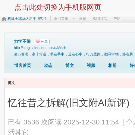
点击此处切换为手机版网页
构建全球华人科学博客圈
返回首页
微博
RSS订阅
帮助
力学不倦
分享
http://blog.sciencenet.cn/u/Mech
读万卷书，参非常道，书在手中，道在心中；行万里路，勘寻常物，路在脚下，物在眼下。https:/
博客首页
动态
博文
视频
相册
好
博文
忆往昔之拆解(旧文附AI新评)
已有 3536 次阅读
2025-12-30 11:54
|
个
活其它