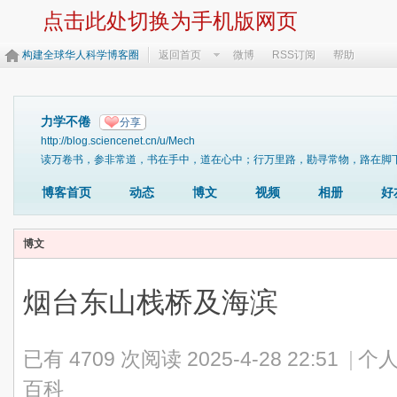
点击此处切换为手机版网页
构建全球华人科学博客圈
返回首页
微博
RSS订阅
帮助
力学不倦
分享
http://blog.sciencenet.cn/u/Mech
读万卷书，参非常道，书在手中，道在心中；行万里路，勘寻常物，路在脚下，物在眼下。https:/
博客首页
动态
博文
视频
相册
好
博文
烟台东山栈桥及海滨
已有 4709 次阅读
2025-4-28 22:51
|
个人
百科