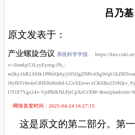
吕乃基
原文发表于：
产业螺旋刍议
系统科学学报
.
https://kns.cnki.ne
v=iIrmkp53LzyEynrg-fN_-
m3ky1hR2A9Ik1P8biQt6yj105OgZNPv4XgWqlt1kZRlSv
i9yf6Tv0e4eG8fKKhbn8d-LCeXErrwcxCK6Bx2J59Qcr_F
UT1F7Ygs24v-VpPlhfkNLFjrCpXeCrXM=&uniplatform=
网络首发时间：
2025-04-24 16:27:15
这是原文的第二部分。第