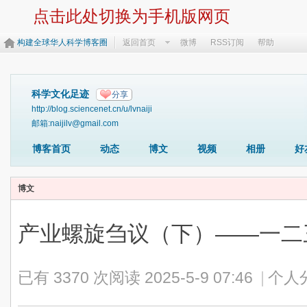
点击此处切换为手机版网页
构建全球华人科学博客圈
返回首页
微博
RSS订阅
帮助
科学文化足迹
分享
http://blog.sciencenet.cn/u/lvnaiji
邮箱:naijilv@gmail.com
博客首页
动态
博文
视频
相册
好
博文
产业螺旋刍议（下）——一二
已有 3370 次阅读
2025-5-9 07:46
|
个人