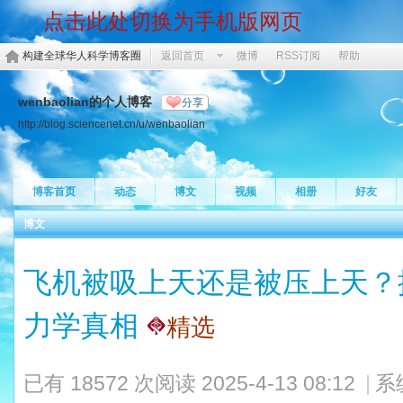
点击此处切换为手机版网页
构建全球华人科学博客圈
返回首页
微博
RSS订阅
帮助
wenbaolian的个人博客
分享
http://blog.sciencenet.cn/u/wenbaolian
博客首页
动态
博文
视频
相册
好友
博文
飞机被吸上天还是被压上天？
力学真相
精选
已有 18572 次阅读
2025-4-13 08:12
|
系