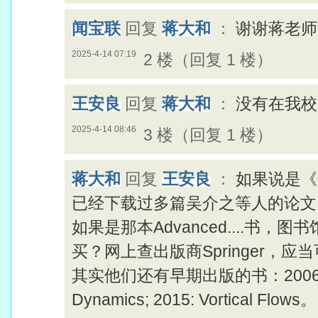
闻宝联
回复
蒋大和
：
谢谢蒋老师
2025-4-14 07:19
2 楼（回复 1 楼）
王安良
回复
蒋大和
：
没有在我校
2025-4-14 08:46
3 楼（回复 1 楼）
蒋大和
回复
王安良
：
如果说是《
已经下载过多篇吴介之等人的论文
如果是那本Advanced....书
买？网上查出版商Springer，应
其实他们还有早期出版的书：2006，Vorti
Dynamics; 2015: Vortical Flows。