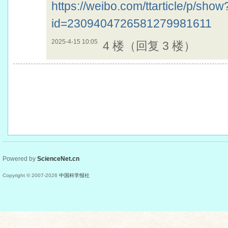
https://weibo.com/ttarticle/p/show
id=2309404726581279981611
2025-4-15 10:05
4 楼（回复 3 楼）
Powered by
ScienceNet.cn
Copyright © 2007-
2026
中国科学报社