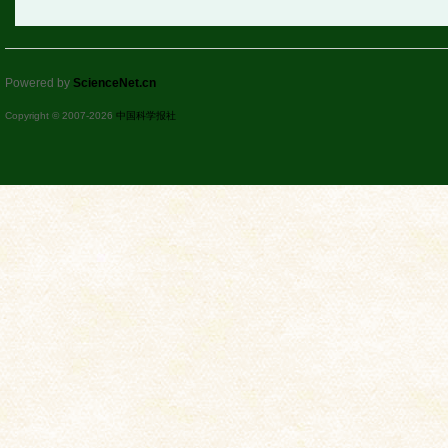
Powered by
ScienceNet.cn
Copyright © 2007-
2026
中国科学报社