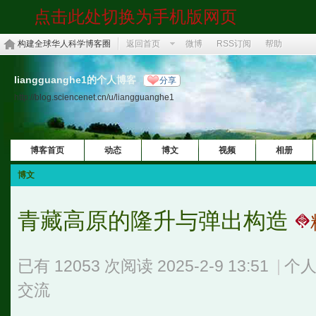
点击此处切换为手机版网页
构建全球华人科学博客圈
返回首页
微博
RSS订阅
帮助
liangguanghe1的个人博客
分享
http://blog.sciencenet.cn/u/liangguanghe1
博客首页
动态
博文
视频
相册
博文
青藏高原的隆升与弹出构造
已有 12053 次阅读
2025-2-9 13:51
|
个人
交流