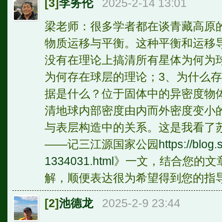
[3]
李务伦
2025-2-14 13:01
梁老师：很多学者都在谈青藏高原
物质运移与平衡。这种平衡和运移
没有在理论上搞清所有星体为何为
为何存在球层的理论；3、为什么
据是什么？位于固体中的异密度物
清地球内部密度由内而外密度变小
与表层构造中的关系。这是我看了
——记三江源国家公园
https://blog
1334031.html
》一文，结合您的文
解，顺便表达很为希望得到您的指
[2]
池德龙
2025-2-9 23:44