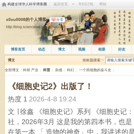
构建全球华人科学博客圈
返回首页
RSS订阅
帮助
x0xu0008的个人博客
分享
http://blog.sciencenet.cn/u/x0xu0008
博客首页
动态
博文
视频
相册
好友
博文
按标题搜索
全部博文
|
科研 产业
|
科普
|
杂感
|
科幻
|
一个癌细胞的奋斗史
|
《细胞史记2》出版了！
热度
1
2026-4-8 19:24
文 ∣ 徐鑫 《细胞史记》系列 《细胞史记
社，2026年3月 这是我的第四本书，也是
在第一本 「 造物的神奇」中，我讲述的是