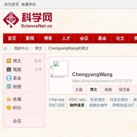
设为首页
收藏本站
首页
新闻
博客
人才
会议
基金
论文
我的中心
博文
ChengyangWang的博文
博文
发布
加为好友
视频
上传
ChengyangWang
科
›
›
›
发送消息
基金
https://blog.sciencenet.cn/?3372875
相册
主题
博文
相册
留言板
收藏
Chip-seq
|
ATAC-seq
|
转录调控
|
转录后调控
|
测
ENCODE
|
物种速查
|
细胞生物学
|
肿瘤免疫治疗
|
积分
会议
学