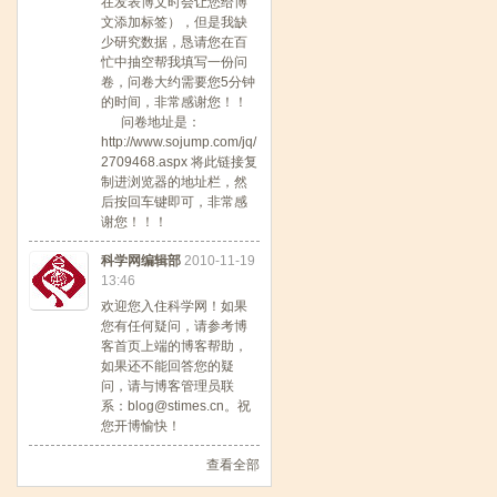
在发表博文时会让您给博
文添加标签），但是我缺
少研究数据，恳请您在百
忙中抽空帮我填写一份问
卷，问卷大约需要您5分钟
的时间，非常感谢您！！
问卷地址是：
http://www.sojump.com/jq/
2709468.aspx
将此链接复
制进浏览器的地址栏，然
后按回车键即可，非常感
谢您！！！
科学网编辑部
2010-11-19
13:46
欢迎您入住科学网！如果
您有任何疑问，请参考博
客首页上端的博客帮助，
如果还不能回答您的疑
问，请与博客管理员联
系：blog@stimes.cn。祝
您开博愉快！
查看全部