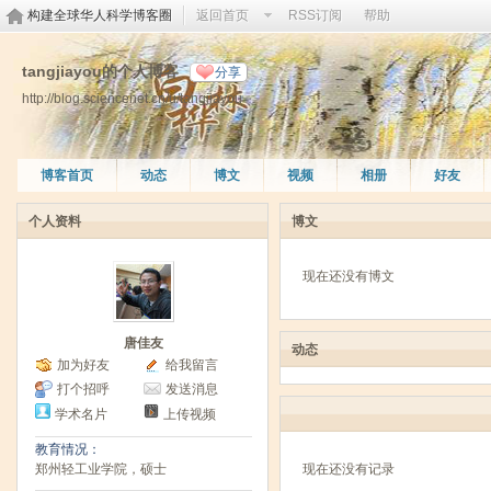
构建全球华人科学博客圈
返回首页
RSS订阅
帮助
tangjiayou的个人博客
分享
http://blog.sciencenet.cn/u/tangjiayou
博客首页
动态
博文
视频
相册
好友
个人资料
博文
现在还没有博文
唐佳友
动态
加为好友
给我留言
打个招呼
发送消息
学术名片
上传视频
教育情况：
郑州轻工业学院，硕士
现在还没有记录