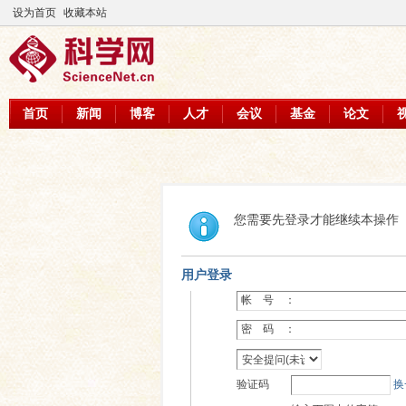
设为首页
收藏本站
首页
新闻
博客
人才
会议
基金
论文
您需要先登录才能继续本操作
用户登录
帐 号 ：
密 码 ：
验证码
换