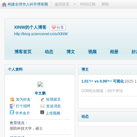
构建全球华人科学博客圈
返回首页
RSS订阅
帮助
XINW的个人博客
分享
http://blog.sciencenet.cn/u/XINW
博客首页
动态
博文
视频
相册
好
个人资料
博文
1.01³⁶⁵ vs 0.99³⁶⁵ 可视化
2025-1
(3388)次阅读
|
(0)个评论
辛文鹏
加为好友
给我留言
打个招呼
发送消息
学术名片
上传视频
动态
教育情况：
国防科技大学，硕士