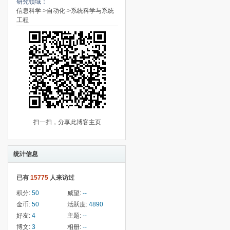
研究领域：
信息科学->自动化->系统科学与系统
工程
扫一扫，分享此博客主页
统计信息
已有
15775
人来访过
积分:
50
威望:
--
金币:
50
活跃度:
4890
好友:
4
主题:
--
博文:
3
相册:
--