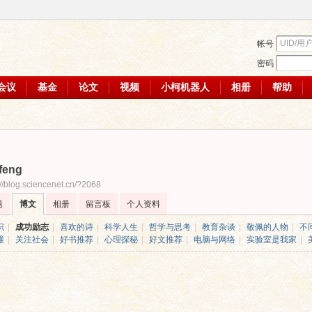
帐号
密码
会议
基金
论文
视频
小柯机器人
相册
帮助
gfeng
://blog.sciencenet.cn/?2068
题
博文
相册
留言板
个人资料
识
|
成功励志
|
喜欢的诗
|
科学人生
|
哲学与思考
|
教育杂谈
|
敬佩的人物
|
不
维
|
关注社会
|
好书推荐
|
心理探秘
|
好文推荐
|
电脑与网络
|
实验室是我家
|