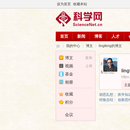
设为首页
收藏本站
首页
新闻
博客
人才
我的中心
博文
lingfeng的博文
博文
发布
加为好友
视频
上传
lin
科
›
›
›
发送消息
基金
https
相册
主
收藏
胡思乱想
|
医学知
经验总结
|
创新思
积分
会议
学