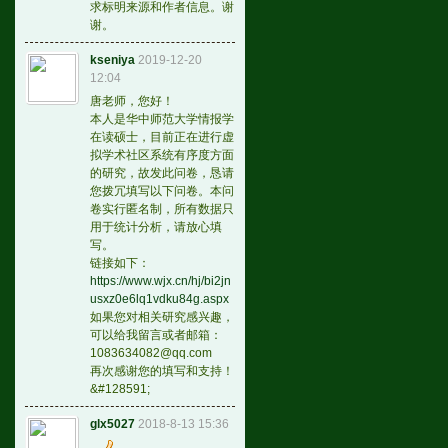
求标明来源和作者信息。谢
谢。
kseniya
2019-12-20
12:04
唐老师，您好！
本人是华中师范大学情报学
在读硕士，目前正在进行虚
拟学术社区系统有序度方面
的研究，故发此问卷，恳请
您拨冗填写以下问卷。本问
卷实行匿名制，所有数据只
用于统计分析，请放心填
写。
链接如下：
https://www.wjx.cn/hj/bi2jn
usxz0e6lq1vdku84g.aspx
如果您对相关研究感兴趣，
可以给我留言或者邮箱：
1083634082@qq.com
再次感谢您的填写和支持！
&#128591;
glx5027
2018-8-13 15:36