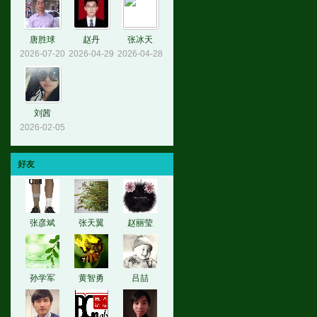
唐胜球
赵丹
张冰天
2026-07-20
2026-04-29
2026-04-28
刘茜
2026-02-05
好友
张彦斌
张天翼
赵丽莹
孙学军
黄智勇
吕喆