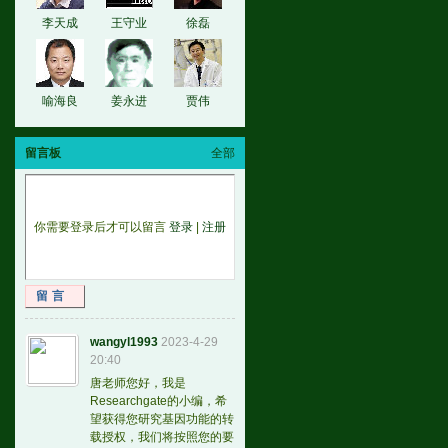
李天成
王守业
徐磊
喻海良
姜永进
贾伟
留言板
全部
你需要登录后才可以留言
登录
|
注册
留言
wangyl1993
2023-4-29
20:40
唐老师您好，我是
Researchgate的小编，希
望获得您研究基因功能的转
载授权，我们将按照您的要