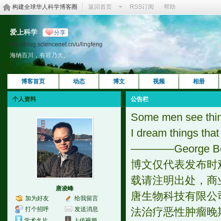
构建全球华人科学博客圈
返回首页
RSS订阅
帮助
爱上科学
分享
http://blog.sciencenet.cn/u/lingfeng
海纳百川，有容乃大。
博客首页
动态
博文
视频
相册
个人资料
公告栏
Some men see thing
I dream things that
————George Be
博文仅代表发布时
载请注明出处，商
唐凌峰
唐生物科技有限公
加为好友
给我留言
打个招呼
发送消息
法治疗恶性肿瘤晚
学术名片
上传视频