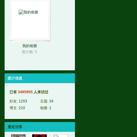
我的相册
图片数: 5
统计信息
已有
3495955
人来访过
好友:
1203
主题:
34
博文:
210
相册:
1
最近访客