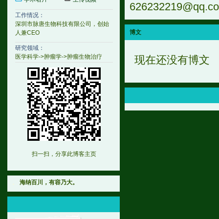
626232219@qq.c
工作情况：
深圳市脉唐生物科技有限公司，创始
博文
人兼CEO
研究领域：
医学科学->肿瘤学->肿瘤生物治疗
现在还没有博文
扫一扫，分享此博客主页
。
海纳百川，有容乃大。