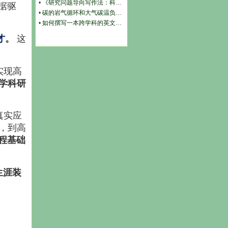
•
《研究问题导向写作法：科研萌新首篇SCI/SSCI通关笔记》前言
据驱
•
碳的岩气循环和大气碳温负反馈调节机制
•
如何撰写一本跨学科的英文国际学术专著
才
。
这
实现高
医学科研
真实应
，到高
程基础
生涯装