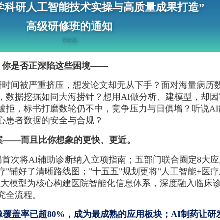
学科研人工智能技术实操与高质量成果打造”
高级研修班的通知
齐云龙
，你是否正深陷这些困境——
研时间被严重挤压，想发论文却无从下手？面对海量病历
，数据挖掘如同大海捞针？想用AI做分析、建模型，却因
被拒，标书打磨数轮仍不中，竞争压力与日俱增？听说AI
心患者数据的安全与合规？
案——而且比你想象的更快、更近。
首次将AI辅助诊断纳入立项指南；五部门联合圈定8大应
医疗"铺好了清晰路线图；"十五五"规划更将"人工智能+医
以大模型为核心构建医院智能化信息体系，深度融入临床
究全流程。
像覆盖率已超80%，成为最成熟的应用板块；AI制药让研