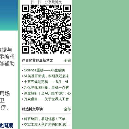
扫一扫，分享此博文
数据与
零编程
作者的其他最新博文
全部
能辅助
•
Science重磅——AI 生成病
毒：破解"抗生素末日" 的生命设
•
AI 筑基开新境，科研跃迁启未
计新篇章
来——中科人才系列 AI4S 课
•
十五五规划定稿—— 8月，AI
程，助力科学研究
赋能药物研发全流程应用与工具
•
九亿灵魂困暗夜，灵机一点解
实操亟需落地
用场
千愁——AI为什么一定要引入心
•
深度解析｜当AI开始“疗愈”：心
理健康领域
理咨询师该如何快速进化？
•
万众瞩目——关于世界人工智
疗卫
能大会，科研学术圈应该关注哪
诊疗、
精选博文导读
全部
些
•
科研绘图，暑期优惠！下单立减500元
•
空军工程大学许河秀团队:透明混沌编码超表面，解锁雷达-红外兼容隐身多尺度设计
发周期