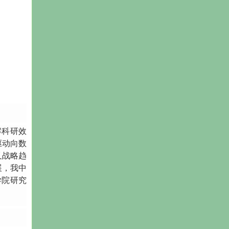
解科研效
驱动向数
叉战略趋
展，我中
学院研究