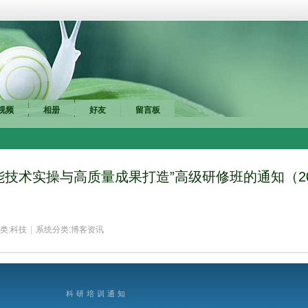
……
视频
相册
好友
留言板
技术实操与高质量成果打造”高级研修班的通知（20
类:
科技
|
系统分类:
博客资讯
科研培训通知