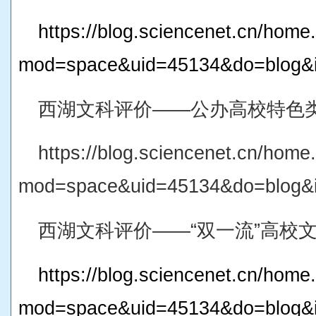
https://blog.sciencenet.cn/home
mod=space&uid=45134&do=blog&
西湖文科评价——公办高校特色类
https://blog.sciencenet.cn/home
mod=space&uid=45134&do=blog&
西湖文科评价——“双一流”高校文
https://blog.sciencenet.cn/home
mod=space&uid=45134&do=blog&