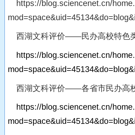
https://blog.sciencenet.cn/home
mod=space&uid=45134&do=blog&
西湖文科评价——民办高校特色类
https://blog.sciencenet.cn/home
mod=space&uid=45134&do=blog&
西湖文科评价——各省市民办高校
https://blog.sciencenet.cn/home
mod=space&uid=45134&do=blog&