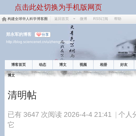
点击此处切换为手机版网页
构建全球华人科学博客圈
返回首页
微博
RSS订阅
帮助
郑永军的博客
分享
http://blog.sciencenet.cn/u/zhengyongjun
博客首页
动态
博文
视频
相册
好友
博文
清明帖
已有 3647 次阅读
2026-4-4 21:41
|
个人
它