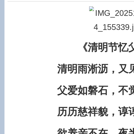
《清明节忆
清明雨淅沥，又
父爱如磐石，不
历历慈祥貌，谆
欲养亲不在，夜