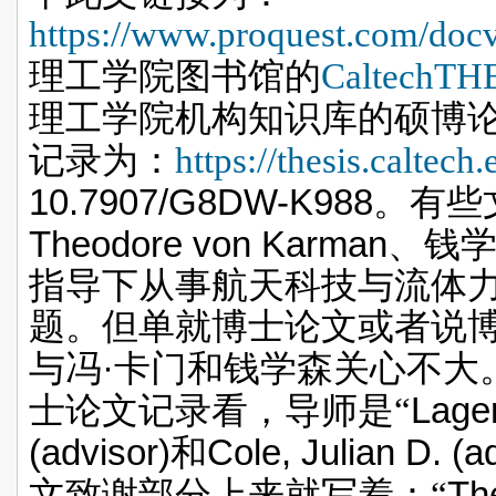
https://www.proquest.com/do
理工学院图书馆的
CaltechTH
理工学院机构知识库的硕博
记录为：
https://thesis.caltech
10.7907/G8DW-K988
。有些
Theodore von Karman
、钱
指导下从事航天科技与流体力
题。但单就博士论文或者说
·
与冯
卡门和钱学森关心不大
Lage
士论文记录看，导师是“
(advisor)
Cole, Julian D. (a
和
Th
文致谢部分上来就写着：“