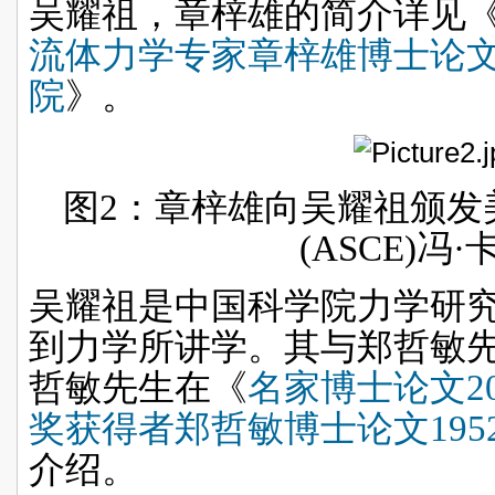
吴耀祖，章梓雄的简介详见
流体力学专家章梓雄博士论
院
》。
图
2
：章梓雄向吴耀祖颁发
(ASCE)
冯
·
吴耀祖是中国科学院力学研
到力学所讲学。其与郑哲敏
哲敏先生在《
名家博士论文
2
奖获得者郑哲敏博士论文
195
介绍。