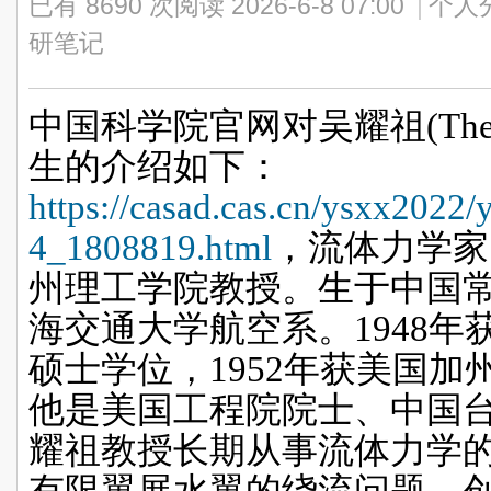
已有 8690 次阅读
2026-6-8 07:00
|
个人
研笔记
中国科学院官网对吴耀祖
(Th
生的介绍如下：
https://casad.cas.cn/ysxx2022
4_1808819.html
，流体力学家
州理工学院教授。生于中国
海交通大学航空系。
1948
年
硕士学位，
1952
年获美国加
他是美国工程院院士、中国台
耀祖教授长期从事流体力学
有限翼展水翼的绕流问题，