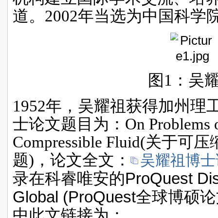
道。
2002
年当选为中国科学
图
1
：吴
1952
年，吴耀祖获得加州理
士论文题目为：
On Problems o
Compressible Fluid(
关于可压
题
)
，论文全文：
吴耀祖博士论
ProQuest Dis
录在科睿唯安的
Global (ProQuest
全球博硕论
中此文链接为：