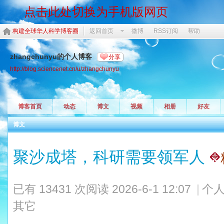
点击此处切换为手机版网页
构建全球华人科学博客圈
返回首页
微博
RSS订阅
帮助
zhangchunyu的个人博客
分享
http://blog.sciencenet.cn/u/zhangchunyu
博客首页
动态
博文
视频
相册
好友
博文
聚沙成塔，科研需要领军人
已有 13431 次阅读
2026-6-1 12:07
|
个人
其它