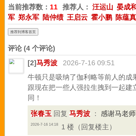
当前推荐数：
11
推荐人：
汪运山
晏成
军
郑永军
陆仲绩
王启云
霍小鹏
陈蕴
推荐到博客首页
评论 (
4
个评论)
[2]
马秀波
2026-7-16 09:51
牛顿只是吸纳了伽利略等前人的成
跟现在把一些人强拉生拽到一起建
同！
张春玉
回复
马秀波
：
感谢马老
2026-7-16 14:18
1 楼（回复楼主）