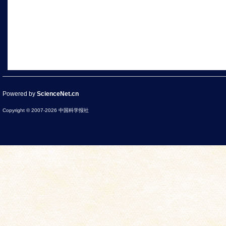
Powered by
ScienceNet.cn
Copyright © 2007-
2026
中国科学报社