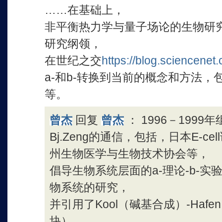
……在基础上，
非平衡热力学与量子场论的生物研究 - 
研究纲领，
在世纪之交
https://blog.sciencene
a-和b-转换到当前的概念和方法
等。
曾杰
回复
曾杰
：
1996－199
Bj.Zeng的通信，包括，日本E-
州生物医学与生物技术协会等，
倡导生物系统层面的a-理论-b-实验
物系统的研究，
并引用了Kool（碱基合成）-Hafe
块）