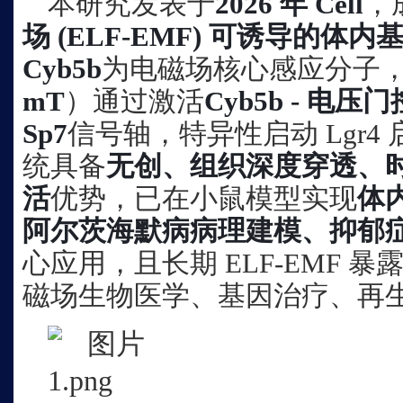
本研究发表于
2026 年 Cell
，
场 (ELF-EMF) 可诱导的体内
Cyb5b
为电磁场核心感应分子，E
mT
）通过激活
Cyb5b - 电压
Sp7
信号轴，特异性启动 Lgr4
统具备
无创、组织深度穿透、
活
优势，已在小鼠模型实现
体
阿尔茨海默病病理建模、抑郁
心应用，且长期 ELF-EMF 暴
磁场生物医学、基因治疗、再