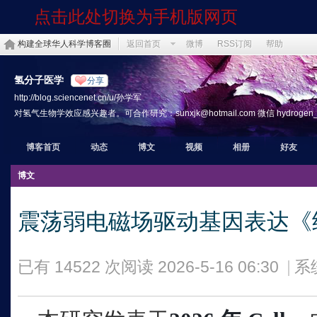
点击此处切换为手机版网页
构建全球华人科学博客圈
返回首页
微博
RSS订阅
帮助
氢分子医学
分享
http://blog.sciencenet.cn/u/孙学军
对氢气生物学效应感兴趣者。可合作研究：sunxjk@hotmail.com 微信 hydrogen_th
博客首页
动态
博文
视频
相册
好友
博文
震荡弱电磁场驱动基因表达
已有 14522 次阅读
2026-5-16 06:30
|
系