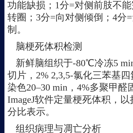
功能缺损；1分=对侧前肢不能
转圈；3分=向对侧倾倒；4分
制。
脑梗死体积检测
新鲜脑组织于
-80℃冷冻5 
切片，2% 2,3,5-氯化三苯基
染色20–30 min，4%多聚甲
ImageJ软件定量梗死体积，
分比表示。
组织病理与凋亡分析