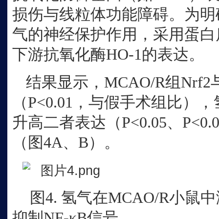
损伤与线粒体功能障碍。为明确
气的神经保护作用，采用蛋白质
下游抗氧化酶HO‑1的表达。
结果显示，
MCAO/R组Nrf
（P<0.01，与假手术组比）
升高二者表达（P<0.05、P<0.
（图4A、B）。
图
4. 氢气在MCAO/R小鼠中
抑制NF‑κB信号