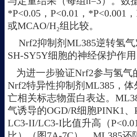
与定量结果（每组n=3）。数
*P<0.05，P<0.01，*P<0.
或MCAO/H₂组比较。
Nrf2抑制剂ML385逆转氢气
SH‑SY5Y细胞的神经保护作用
为进一步验证
Nrf2参与氢
Nrf2特异性抑制剂ML385
亡相关标志物蛋白表达。ML3
气诱导的OGD/R细胞PINK1、P
LC3‑II/LC3‑I比值升高（P<0.
比）（图7A‑7C）。ML38