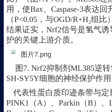
用，使Bax、Caspase‑3表达
（P<0.05，与OGD/R+H₂组
结果证实，Nrf2信号是氢气
护的关键上游介质。
图
7. Nrf2抑制剂ML385
SH‑SY5Y细胞的神经保护作用
代表性蛋白质印迹条带与定
PINK1（A）、Parkin（B）、L