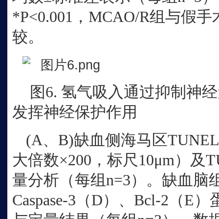
*P<0.001，MCAO/R组与假
较。
图
6. 氢气吸入通过抑制神经
发挥神经保护作用
(A、B)缺血侧海马区TUN
大倍数×200，标尺10μm）及
量分析（每组n=3）。缺血脑组
Caspase‑3（D）、Bcl‑2