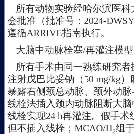
所有动物实验经哈尔滨医科
会批准（批准号：
2024-DW
遵循ARRIVE指南执行。
大脑中动脉栓塞
/再灌注模
所有手术由同一熟练研究者
注射戊巴比妥钠（
50 mg/
暴露右侧颈总动脉、颈外动脉
线栓法插入颈内动脉阻断大脑中
线栓实现24 h再灌注。假手
但不插入线栓；MCAO/H₂组于再