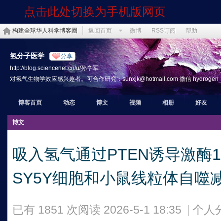
点击此处切换为手机版网页
构建全球华人科学博客圈
返回首页
微博
RSS订阅
帮助
氢分子医学
分享
http://blog.sciencenet.cn/u/孙学军
对氢气生物学效应感兴趣者。可合作研究：sunxjk@hotmail.com 微信 hydrogen_th
博客首页
动态
博文
视频
相册
好友
博文
吸入氢气通过PTEN诱导激酶1 P
SY5Y细胞和小鼠线粒体自噬
已有 1851 次阅读
2026-5-1 18:35
|
个人