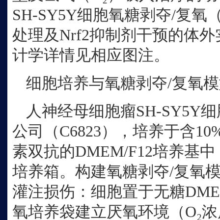
SH-SY5Y细胞氧糖剥夺/复氧
处理及Nrf2抑制剂干预的体
计学详情见相应图注。
细胞培养与氧糖剥夺
/复氧
人神经母细胞瘤
SH-SY5
公司（C6823），培养于含1
素双抗的DMEM/F12培养基中，
培养箱。构建氧糖剥夺/复氧模
灌注损伤：细胞置于无糖DME
氧培养袋建立厌氧环境（O₂浓度<