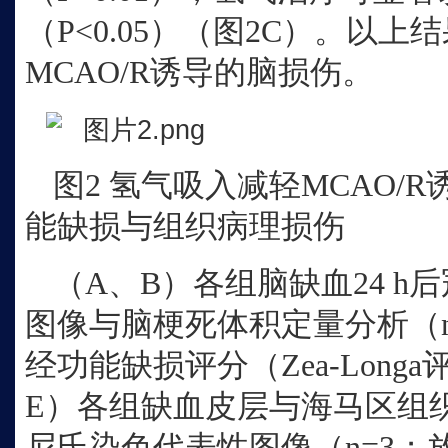
（P<0.05）（图2C）。以
MCAO/R诱导的脑损伤。
图
2 氢气吸入减轻MCAO/
能缺损与组织病理损伤
（
A、B）各组脑缺血24 h
图像与脑梗死体积定量分析（n
经功能缺损评分（Zea-Longa
E）各组缺血皮层与海马区组
尼氏染色代表性图像（n=3；放