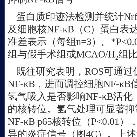
蛋白质印迹法检测并统计
N
及细胞核NF‑κB（C）蛋白
准差表示（每组n=3）。*P<0.05
组与假手术组或MCAO/H₂组
既往研究表明，
ROS可通过
NF‑κB，进而调控细胞NF‑
氢气吸入是否影响NF‑κB活化，检
的核转位。氢气处理可显著抑制
NF‑κB p65核转位（P<0.01
导的炎症信号（图4C）。上