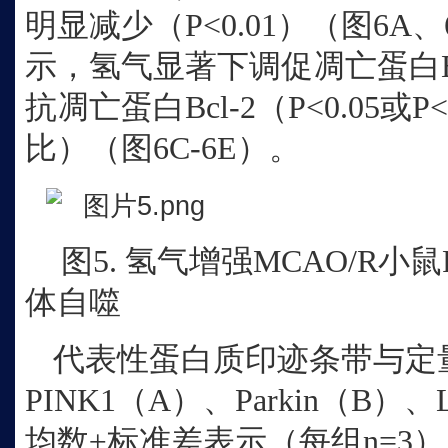
明显减少（P<0.01）（图6A
示，氢气显著下调促凋亡蛋白Bax
抗凋亡蛋白Bcl‑2（P<0.05或P<
比）（图6C‑6E）。
图
5. 氢气增强MCAO/R小鼠P
体自噬
代表性蛋白质印迹条带与定
PINK1（A）、Parkin（B）、
均数±标准差表示（每组n=3）。*P