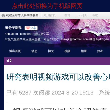
点击此处切换为手机版网页
构建全球华人科学博客圈
返回首页
微博
RSS订阅
帮助
氢分子医学
分享
http://blog.sciencenet.cn/u/孙学军
对氢气生物学效应感兴趣者。可合作研究：sunxjk@hotmail.com 微信 hydrogen_th
博客首页
动态
博文
视频
相册
好友
博文
研究表明视频游戏可以改善心
已有 5287 次阅读
2024-8-20 19:13
|
系统