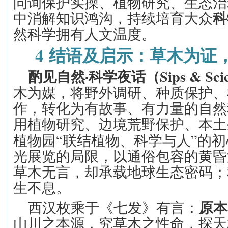
问询保护实操、植物研究、生态治
中消解知识鸿沟，持续培育大众
科
然科学拥有人文温度。
4
结语及启示
：草木为证
·
Sips & Sci
酌见自然
科学夜话（
木为媒，将野外调研、种质保护、
作，转化为有故事、有力量的自然
用植物研究、边境荒野保护、本土
“
”
植物园
联结植物、科学与人
的初
光展览的局限，以通俗包容的黄昏
草木无言，却承载地球生态密码；
生不息。
西汉枚乘于《七发》有言：
原本
山川之本源，究草木之性命，探天