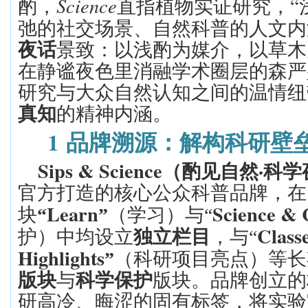
Science
“
酌，
直指植物实证研究，
弛的社交场景、自然科普的人文内
夜话
景致：以浅酌为媒介，以草木
在静谧夜色里消融学术圈层的森严
研究与大众自然认知之间的温情纽
真知
的精神内涵。
1
品牌溯源：解构科研壁
Sips & Science
·
（酌见自然
科学
官方打造的核心公众科普品牌，在
Learn
Science & 
块
“
”
（
学习
）与
“
Class
护）中均
设立
独立栏目
，与
“
Highlights
”
（科研项目亮点）等长
版块
与
科学保护
版块。品牌创立的
研高冷、晦涩的固有标签，将实验