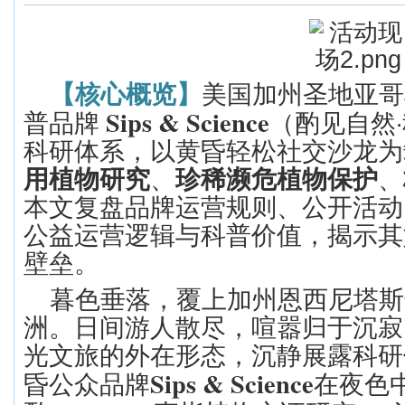
【核心概览】
美国加州圣地亚哥
Sips & Science
·
普品牌
（酌见自然
科研体系，以黄昏轻松社交沙龙为
用植物研究
、
珍稀濒危植物保护
、
本文复盘品牌运营规则、公开活动
公益运营逻辑与科普价值，揭示其
壁垒。
暮色垂落，覆上加州恩西尼塔斯
洲。日间游人散尽，喧嚣归于沉寂
光文旅的外在形态，沉静展露科研
Sips & Science
昏公众品牌
在夜色