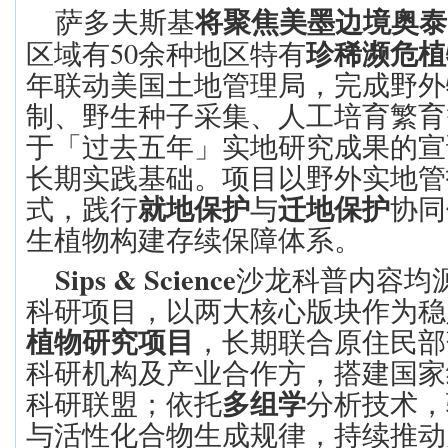
萨多夫斯基
将聚焦美墨边境奥泰
50
区域有
余种地区特有
珍稀濒危植
年联动美国土地管理局，完成野外
制、野生种子采集、人工培育繁育
于「过去五年」实地研究成果的宣
长期实践基础。项目以野外实地管
式，践行
就地保护
与
迁地保护
协同
生植物构建存续保障体系。
Sips & Science
沙龙科普内容均
科研项目，以两大核心
版块
作为稳
植物研究项目
，长期联合原住民部
科研机构及产业合作方，搭建国家
科研联盟；依托
多组学
分析技术，
与活性化合物生成规律，持续推动