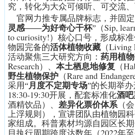
究，转化为大众可倾听、可交流、
官网力推专属品牌
标志
，并固定
Sip, lear
灵感
——为好奇心干杯
”（
to curiosity!
）
核心口号，形成标准
Living 
物园完备的
活体植物收藏
（
活动聚焦三大研究方向：
药用植物
Research
Hab
）、
本土栖息地修复
（
Rare and
Endangere
野生植物保护
（
采用
“
月度不定期专场
”
的长期举办
18:30-19:30
开展，配套标准化
酒吧
酒精饮品）、
差异化票价体系
（会
上浮规则），宣讲团队由植物园科
家组成。科普素材均源自园区长期
2022
目执行周期跨度达数年（
年至