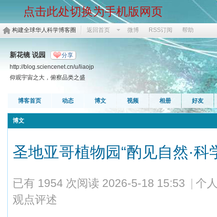
点击此处切换为手机版网页
构建全球华人科学博客圈
返回首页
微博
RSS订阅
帮助
新花镜 说园
分享
http://blog.sciencenet.cn/u/liaojp
仰观宇宙之大，俯察品类之盛
博客首页
动态
博文
视频
相册
好友
博文
圣地亚哥植物园“酌见自然·科
已有 1954 次阅读
2026-5-18 15:53
|
个人
观点评述