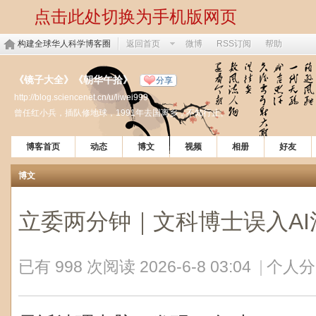
点击此处切换为手机版网页
构建全球华人科学博客圈
返回首页
微博
RSS订阅
帮助
《镜子大全》《朝华午拾》
分享
http://blog.sciencenet.cn/u/liwei999
曾任红小兵，插队修地球，1991年去国离乡，不知行止。
博客首页
动态
博文
视频
相册
好友
博文
立委两分钟｜文科博士误入AI
已有 998 次阅读
2026-6-8 03:04
|
个人分