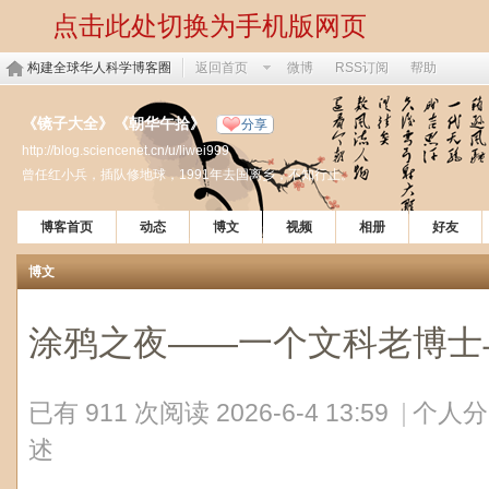
点击此处切换为手机版网页
构建全球华人科学博客圈
返回首页
微博
RSS订阅
帮助
《镜子大全》《朝华午拾》
分享
http://blog.sciencenet.cn/u/liwei999
曾任红小兵，插队修地球，1991年去国离乡，不知行止。
博客首页
动态
博文
视频
相册
好友
博文
涂鸦之夜——一个文科老博士
已有 911 次阅读
2026-6-4 13:59
|
个人分
述