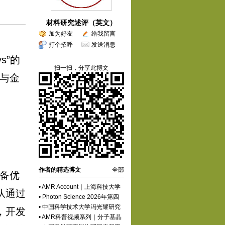
材料研究述评（英文）
加为好友
给我留言
打个招呼
发送消息
oys”的
扫一扫，分享此博文
与金
作者的精选博文
全部
备优
•
AMR Account｜上海科技大学
队通过
章跃标：动态共价有机框架的响
•
Photon Science 2026年第四
应结构与可编译功能
期正式发布
•
中国科学技术大学冯光耀研究
，开发
员/白正贺副研究员Photon
•
AMR科普视频系列｜分子基晶
Science合肥先进光源：中国的