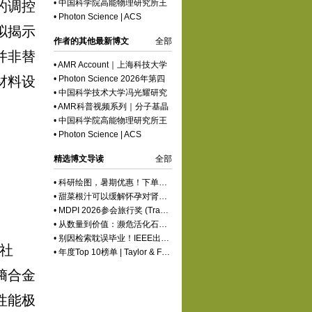
体材料：新型电催化剂
•
中国科学院高能物理研究所王
的调控
软X射线衍射极限储存环光源
焕华团队Photon Science | 用于
•
Photon Science | ACS
相干X射线散射的高能光源低维
拟揭示
Editors\' Choice文章推介
结构探针光束线站
作者的其他最新博文
全部
并非替
•
AMR Account｜上海科技大学
章跃标：动态共价有机框架的响
材料设
•
Photon Science 2026年第四
应结构与可编译功能
期正式发布
•
中国科学技术大学冯光耀研究
员/白正贺副研究员Photon
•
AMR科普视频系列｜分子基晶
Science合肥先进光源：中国的
体材料：新型电催化剂
•
中国科学院高能物理研究所王
软X射线衍射极限储存环光源
焕华团队Photon Science | 用于
•
Photon Science | ACS
相干X射线散射的高能光源低维
Editors\' Choice文章推介
结构探针光束线站
精选博文导读
全部
•
科研绘图，暑期优惠！下单立减500元
•
甜菜根汁可以缓解怀孕对肾脏的压力
•
MDPI 2026参会旅行奖 (Travel Award) 中国区获奖名单公布！
•
从数量到价值：濒危活化石ELF 理论重塑濒危物种保护优先级
•
别因检索耽误毕业！IEEE出版+EI快检索，8-9月会议合集征稿中
社
•
年度Top 10榜单 | Taylor & Francis科学与技术领域中国作者最受欢迎的热门文章榜单出炉！
熵合金
性能极