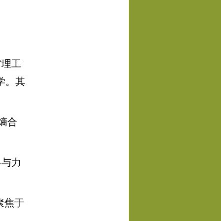
省理工
学。其
熵合
料与力
聚焦于