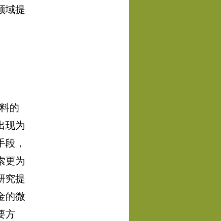
领域提
料的
出现为
手段，
索更为
研究提
金的微
要方