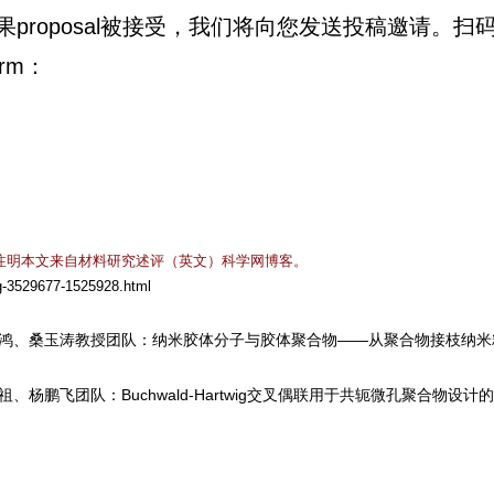
。如果proposal被接受，我们将向您发送投稿邀请。扫
orm：
注明本文来自材料研究述评（英文）科学网博客。
og-3529677-1525928.html
大学聂志鸿、桑玉涛教授团队：纳米胶体分子与胶体聚合物——从聚合物接枝纳
廖耀祖、杨鹏飞团队：Buchwald-Hartwig交叉偶联用于共轭微孔聚合物设计