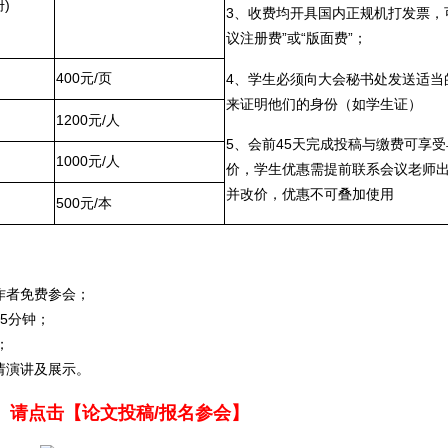
)
3、收费均开具国内正规机打发票，
议注册费”或“版面费”；
400元/页
4、学生必须向大会秘书处发送适当
来证明他们的身份（如学生证）
1200元/人
5、会前45天完成投稿与缴费可享受
1000元/人
价，学生优惠需提前联系会议老师
并改价，优惠不可叠加使用
500元/本
作者免费参会；
5分钟；
；
请演讲及展示。
请点击【论文投稿/报名参会】