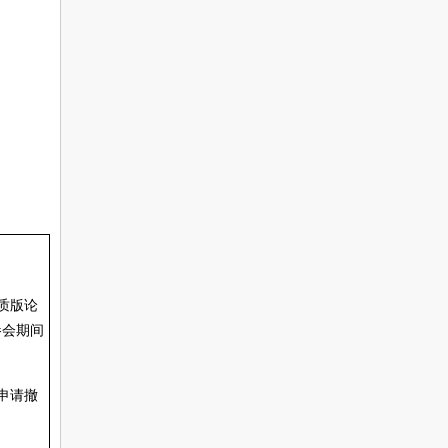
质版论
参会期间
申请撤