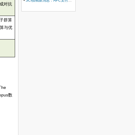
•
SCI投稿新消息：APC支付服务再升级！
成对抗
子群算
算与优
he
copus数