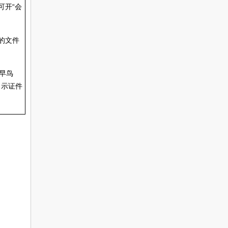
可开“会
的文件
早鸟
出示证件