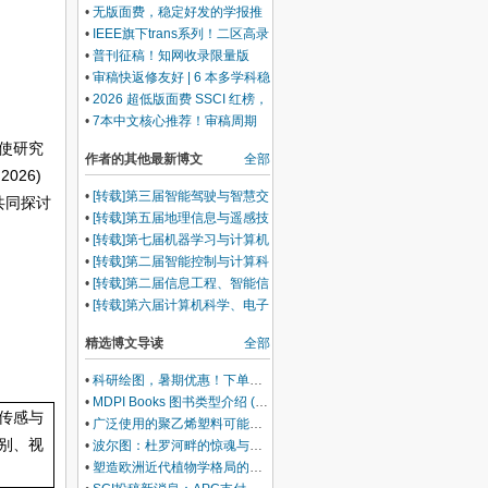
•
无版面费，稳定好发的学报推
荐！
•
IEEE旗下trans系列！二区高录
用期刊合集，国人友好！
•
普刊征稿！知网收录限量版
面，多方向覆盖，录用快！
•
审稿快返修友好 | 6 本多学科稳
妥 SCI，高效见刊！
•
2026 超低版面费 SSCI 红榜，
新晋性价比之王，审稿快！
•
7本中文核心推荐！审稿周期
短，收录稳定，匹配高适配核心
使研究
作者的其他最新博文
全部
期刊
026)
•
[转载]第三届智能驾驶与智慧交
共同探讨
通国际学术会议（IDST 2026）
•
[转载]第五届地理信息与遥感技
术国际学术会议（GIRST
•
[转载]第七届机器学习与计算机
2026）
应用国际学术会议（ICMLCA
•
[转载]第二届智能控制与计算科
2026）
学国际学术会议 （ICICCS
•
[转载]第二届信息工程、智能信
2026）
息技术与人工智能国际学术会议
•
[转载]第六届计算机科学、电子
(IEITAI 2026)
信息工程和智能控制技术国际会
精选博文导读
全部
议（CEI 2026）
•
科研绘图，暑期优惠！下单立减500元
•
MDPI Books 图书类型介绍 (三)：Edited Book
传感与
•
广泛使用的聚乙烯塑料可能会损害你的肝脏
别、视
•
波尔图：杜罗河畔的惊魂与治愈
•
塑造欧洲近代植物学格局的马德里皇家植物园里程碑式园长