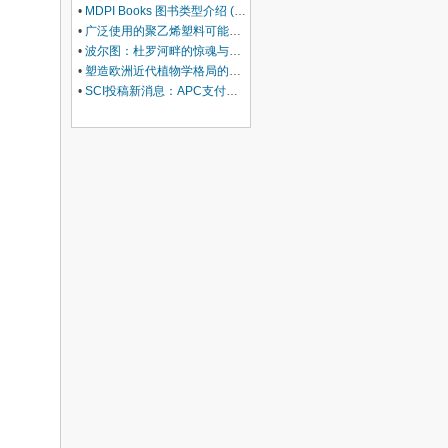
•
MDPI Books 图书类型介绍 (三)：Edited Book
•
广泛使用的聚乙烯塑料可能会损害你的肝脏
•
波尔图：杜罗河畔的惊魂与治愈
•
塑造欧洲近代植物学格局的马德里皇家植物园里程碑式园长
•
SCI投稿新消息：APC支付服务再升级！