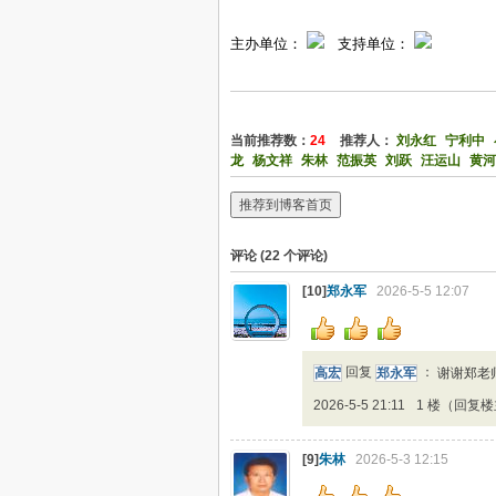
主办单位：
支持单位：
当前推荐数：
24
推荐人：
刘永红
宁利中
龙
杨文祥
朱林
范振英
刘跃
汪运山
黄河
推荐到博客首页
评论 (
22
个评论)
[10]
郑永军
2026-5-5 12:07
高宏
回复
郑永军
：
谢谢郑老
2026-5-5 21:11
1 楼（回复
[9]
朱林
2026-5-3 12:15