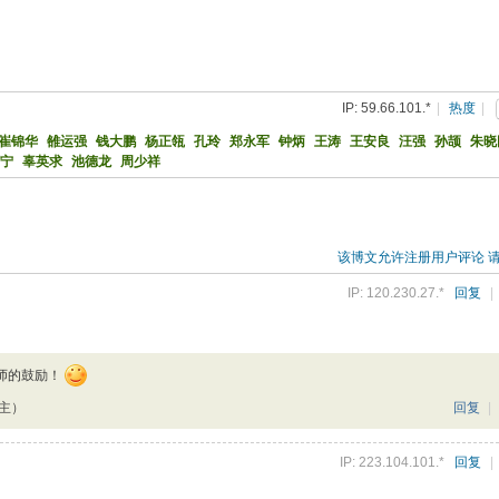
IP: 59.66.101.*
|
热度
|
崔锦华
雒运强
钱大鹏
杨正瓴
孔玲
郑永军
钟炳
王涛
王安良
汪强
孙颉
朱晓
宁
辜英求
池德龙
周少祥
该博文允许注册用户评论 
IP: 120.230.27.*
回复
|
师的鼓励！
楼主）
回复
|
IP: 223.104.101.*
回复
|