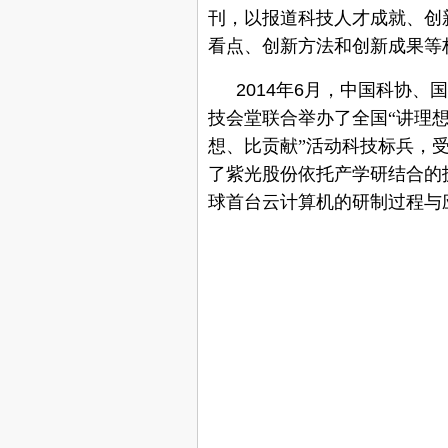
刊，以报道科技人才成就、创
看点、创新方法和创新成果等
2014
年
6
月，中国科协、国
技会堂联合举办了全国“讲理
想、比贡献”活动科技标兵，
了
紫光股份依托产学研结合的
球首台云计算机
的
研制
过程
与