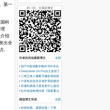
、第一
扫一扫，分享此博文
中国科
讲理
细介绍
发出
全
访。
作者的其他最新博文
全部
•
国产AI发现数学教科书中存在
上百年的混淆概念错误
•
DeepSeek-V4 Pro自主发现了
《随机过程》混淆概念逻辑错误
•
三维立体人像数字摄影系统获
北京发明创新大赛金奖
•
计算机信息安全保护系统被首
批认定为《北京市自主创新产
•
应邀到酒泉卫星发射中心做信
品》
息安全专题讲座
•
红外体温检测仪获《国家重点
新产品证书》
精选博文导读
全部
•
科研绘图，暑期优惠！下单立减500元