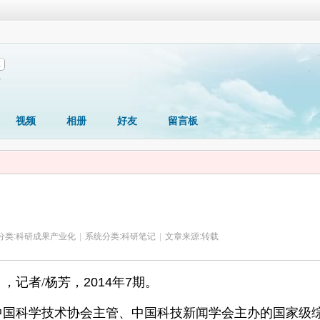
享
0
视频
相册
好友
留言板
分类:
科研成果产业化
|
系统分类:
科研笔记
|
文章来源:转载
》，
记者/杨芳，
2014
年
7
期。
中国科学技术协会主管、中国科技新闻学会主办的国家级