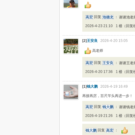
高宏
回复
池德龙
：
谢谢池老
2026-4-23 21:10
1 楼（回复
[2]
王安良
2026-4-20 15:05
高老师
高宏
回复
王安良
：
谢谢王老
2026-4-20 17:36
1 楼（回复
[1]
钱大鹏
2026-4-19 16:49
再接再厉，百尺竿头再进一步！
高宏
回复
钱大鹏
：
谢谢钱老
2026-4-19 21:26
1 楼（回复
钱大鹏
回复
高宏
：