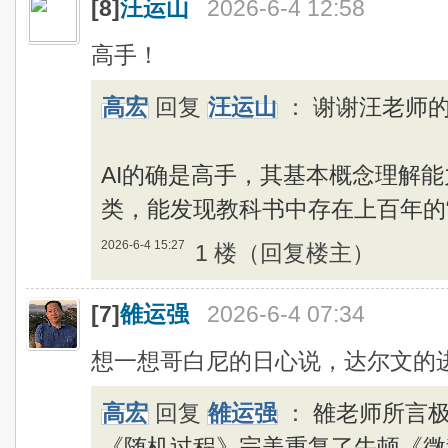
[8]
汪运山
2026-6-4 12:58
高手！
高宏
回复
汪运山
：
谢谢汪老师
AI的确是高手，其基本概念理解
类，能发现教科书中存在上百年的
2026-6-4 15:27
1 楼（回复楼主）
[7]
雒运强
2026-6-4 07:34
想一想哥白尼的日心说，达尔文的
高宏
回复
雒运强
：
雒老师所言
《随机过程》完美重复了牛顿《微