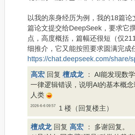
以我的亲身经历为例，我的18篇论
篇论文提交给DeepSeek，要求
点，高度概括，篇幅还很短（仅21
细推介，它又能按照要求圆满完成
https://chat.deepseek.com/share/
高宏
回复
檀成龙
：
AI能发现数
一律逻辑错误，说明AI的基本概
人类
2026-6-6 09:57
1 楼（回复楼主）
檀成龙
回复
高宏
：
多谢回复。