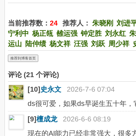
当前推荐数：
24
推荐人：
朱晓刚
刘进
宁利中
杨正瓴
雒运强
钟定胜
刘永红
运山
陆仲绩
杨文祥
汪强
刘跃
周少祥
推荐到博客首页
评论 (
21
个评论)
[10]
史永文
2026-7-6 07:04
ds很可爱，如果ds早诞生五十年
[9]
檀成龙
2026-6-6 08:19
现在的AI能力已经非常强大，很