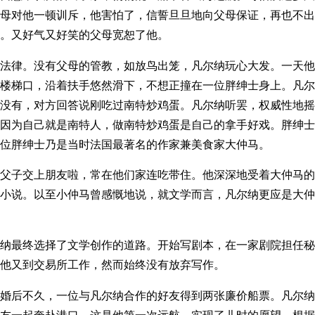
母对他一顿训斥，他害怕了，信誓旦旦地向父母保证，再也不出
。又好气又好笑的父母宽恕了他。
法律。没有父母的管教，如放鸟出笼，凡尔纳玩心大发。一天他
楼梯口，沿着扶手悠然滑下，不想正撞在一位胖绅士身上。凡尔
没有，对方回答说刚吃过南特炒鸡蛋。凡尔纳听罢，权威性地摇
因为自己就是南特人，做南特炒鸡蛋是自己的拿手好戏。胖绅士
位胖绅士乃是当时法国最著名的作家兼美食家大仲马。
父子交上朋友啦，常在他们家连吃带住。他深深地受着大仲马的
小说。以至小仲马曾感慨地说，就文学而言，凡尔纳更应是大仲
纳最终选择了文学创作的道路。开始写剧本，在一家剧院担任秘
他又到交易所工作，然而始终没有放弃写作。
婚后不久，一位与凡尔纳合作的好友得到两张廉价船票。凡尔纳