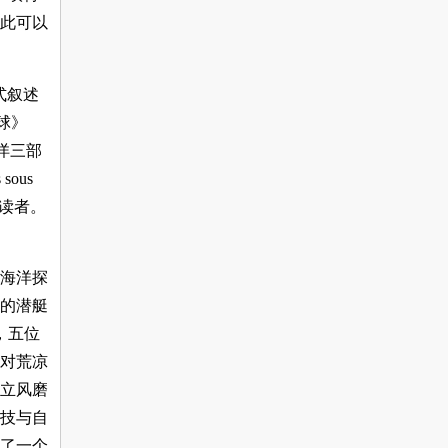
此可以
式叙述
月球》
的海洋三部
sous
泛的读者。
海洋探
的潜艇
，五位
对荒凉
立风磨
技与自
了一个