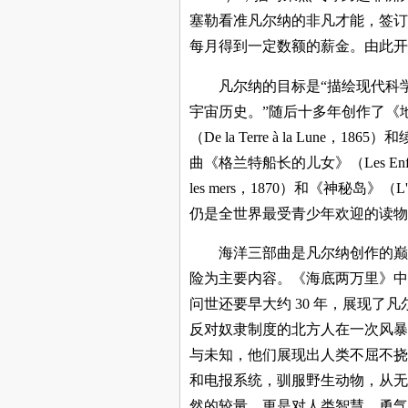
塞勒看准凡尔纳的非凡才能，签订
每月得到一定数额的薪金。由此开
凡尔纳的目标是“描绘现代科
宇宙历史。”随后十多年创作了《地心游记》（
（De la Terre à la Lune，
曲《格兰特船长的儿女》（Les Enfants du
les mers，1870）和《神秘岛》（
仍是全世界最受青少年欢迎的读物
海洋三部曲是凡尔纳创作的巅
险为主要内容。《海底两万里》中
问世还要早大约 30 年，展现
反对奴隶制度的北方人在一次风暴
与未知，他们展现出人类不屈不挠
和电报系统，驯服野生动物，从无
然的较量，更是对人类智慧、勇气