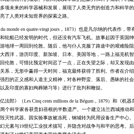
多项未来的科学器械和发展，展现了人类无穷的创造力和科学的
亮了人类对未知世界的探索之路。
 monde en quatre-vingt jours，1873）也是凡尔纳的代表作，
和轮船已经发明的时代，但还没有汽车飞机。故事起因于英国绅
环游地球一周回到伦敦。随后，他与仆人克服了路途中的艰难险
大西洋，游历印度、新加坡、日本、美国等地，一路上福克机智
回伦敦，可惜比预定时间迟了一点，正在失望之际，却又发现由
关系，无形中赢得一天时间，福克最终获得了胜利。作者在介绍
强烈的正义感和人道主义精神，对各种野蛮、落后、愚昧的社会
以及印度的寡妇殉葬陋习等）进行了批判和鞭挞。
es Cinq cents millions de la Bégum，1879）和《机
95）。前者细述两个科学家各获贵妇蓓根的半数遗产。一个建立法兰西城推动
毁灭性武器。因实验事故被冻死，钢城转为民用设备生产中心。
幻元素与19世纪工业技术描写，并隐含对战争与和平的思考。