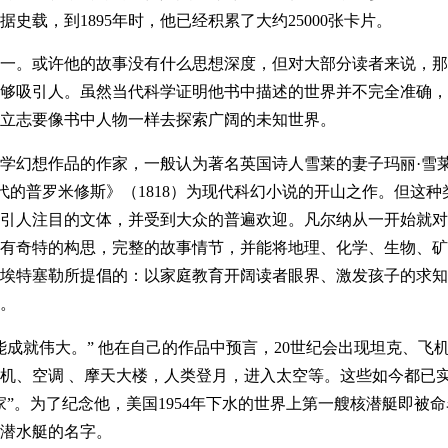
史载，到1895年时，他已经积累了大约25000张卡片。
一。或许他的故事没有什么思想深度，但对大部分读者来说，那
够吸引人。虽然当代科学证明他书中描述的世界并不完全准确，
立志要像书中人物一样去探索广阔的未知世界。
幻想作品的作家，一般认为著名英国诗人雪莱的妻子玛丽·雪莱(1
-现代的普罗米修斯》（1818）为现代科幻小说的开山之作。但这种
引人注目的文体，并受到大众的普遍欢迎。凡尔纳从一开始就对
有奇特的构思，完整的故事情节，并能将地理、化学、生物、矿
埃特塞勒所提倡的：以家庭教育开阔读者眼界、激发孩子的求知
。
能成就伟大。” 他在自己的作品中预言，20世纪会出现坦克、飞
机、空调 、摩天大楼，人类登月，进入太空等。这些如今都已
”。为了纪念他，美国1954年下水的世界上第一艘核潜艇即被
的潜水艇的名字。