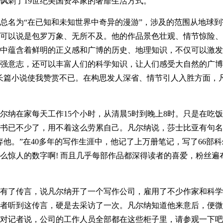
讽刺了19世纪美国资本家的奢靡生活方式。
总名为“在已知和未知世界中奇异的漫游”，涉及的范围从地球到
可以说是包罗万象、无所不及。他的作品景色壮观、情节惊险、
中蕴含着鲜明的正义感和广博的历史、地理知识，不仅可以激发
强意志，还可以丰富人们的科学知识，让人们感受大自然的广博
长篇小说使我赞赏不已。在构思发人深省、情节引人入胜方面，
尔纳在家每天工作15个小时，从清晨5时到晚上8时。只是在吃
书已不少了，用不着这么劳累自己。凡尔纳说，莎士比亚有句名
他。”在40多年的写作生涯中，他记了上万册笔记，写了66部
么惊人的数字啊! 而且几乎每部作品都深得读者的喜爱，粉丝遍
有了传言，说凡尔纳开了一个写作公司，雇用了不少作家和科学
者听到这传言，硬是去采访了一次。凡尔纳知道他来意后，便微
对记者说，公司的工作人员全部都在这些柜子里，请参观一下吧