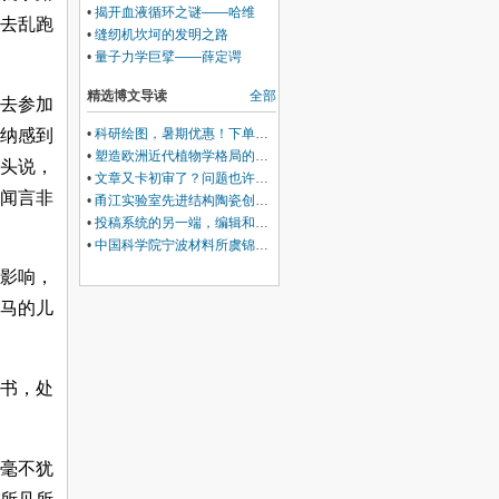
拉第
•
揭开血液循环之谜——哈维
去乱跑
•
缝纫机坎坷的发明之路
•
量子力学巨擘——薛定谔
精选博文导读
全部
去参加
纳感到
•
科研绘图，暑期优惠！下单立减500元
•
塑造欧洲近代植物学格局的马德里皇家植物园里程碑式园长
头说，
•
文章又卡初审了？问题也许在Cover Letter上，这份写作指南+模板拿好！
闻言非
•
甬江实验室先进结构陶瓷创新中心团队综述：室温塑性陶瓷的兴起与研究进展
•
投稿系统的另一端，编辑和审稿人到底在做什么？丨Wiley暑期线上学习营
•
中国科学院宁波材料所虞锦洪: 界面工程实现兼具超高热导率和透波性能的柔性复合薄膜
影响，
马的儿
书，处
毫不犹