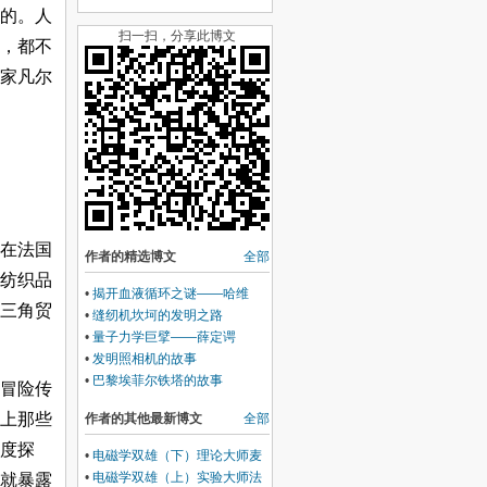
的。人
扫一扫，分享此博文
材，都不
家凡尔
落在法国
作者的精选博文
全部
纺织品
•
揭开血液循环之谜——哈维
三角贸
•
缝纫机坎坷的发明之路
•
量子力学巨擘——薛定谔
•
发明照相机的故事
•
巴黎埃菲尔铁塔的故事
冒险传
上那些
作者的其他最新博文
全部
度探
•
电磁学双雄（下）理论大师麦
克斯韦
•
电磁学双雄（上）实验大师法
久就暴露