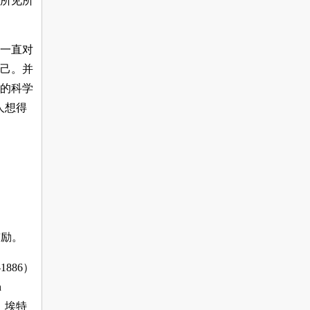
所见所
一直对
己。并
的科学
人想得
鼓励。
886）
n
。埃特