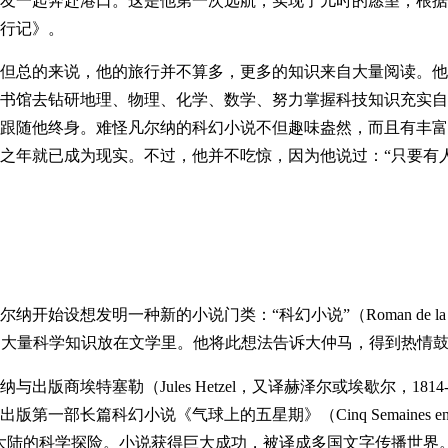
友一起奔赴港口。这是他第一次远航，实现了儿时的愿望，根据
行记》。
但总的来说，他的旅行并不算多，更多的知识来自大量阅读。他
书馆去钻研地理、物理、化学、数学、努力掌握科技知识充实自
跟随他终身。难怪凡尔纳的科幻小说不但趣味盎然，而且有丰富
之年就已成为现实。不过，他并不吃惊，因为他说过：“只要有
尔纳开始设想发明一种新的小说门类：“科幻小说”（
Roman de la
的大量科学知识放在文学里。他将此想法告诉大仲马，得到热情
版商埃特塞勒（Jules Hetzel，又译赫泽尔或埃歇尔，1814-1
版第一部长篇科幻小说《气球上的五星期》（Cinq Semaines e
非洲大陆的科学探险。小说获得巨大成功，被译成多国文字传播世界