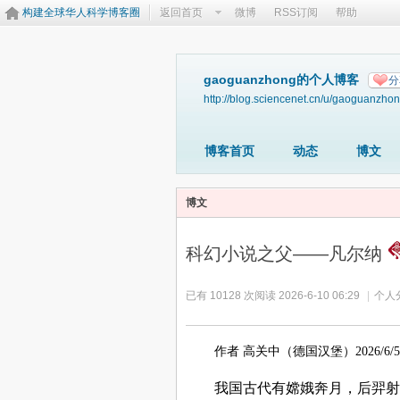
构建全球华人科学博客圈
返回首页
微博
RSS订阅
帮助
gaoguanzhong的个人博客
分
http://blog.sciencenet.cn/u/gaoguanzho
博客首页
动态
博文
博文
科幻小说之父——凡尔纳
已有 10128 次阅读
2026-6-10 06:29
|
个人
作者 高关中（德国汉堡）2026/6/5
我国古代有嫦娥奔月，后羿射