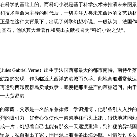
在科学的基础上的。而科幻小说是基于科学技术来推演未来图景
明和技术革命为主导的时代后，一切关注人类未来命运的文艺题
正是在这种大背景下，出现了科学幻想小说。一般认为，法国作
小说的基石，他以其大量著作和突出贡献被誉为“科幻小说之父”。
ules Gabriel Verne）出生于法国西部最大的都市南特。南特坐
航路的发现，作为临近大西洋的港城而兴盛。此地商船通常载运
再运到西印度群岛卖做奴隶，顺便把那里盛产的蔗糖运回。由于
第一大贸易港。
的家庭，父亲是一名船东兼律师，学识洲博，他那些引人入胜的
烈的吸引力。好奇心促使他一趟趟地往码头上跑，很快地就同船
成一片，幻想着自己也能有那么一天远渡重洋，到神秘的异域国
没留意，私自溜出了家，悄悄混上船准备出海远航。可惜没过多