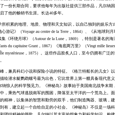
了一份长期合同，要求他每年为出版社提供三部作品，凡尔纳因
启了他的畅销书生涯。长达40多年。
学所积累的地理、地质、物理和天文知识，以自己独到的娱乐方
Voyage au centre de la Terre，1864）、《从地球到
1865）和续集《环绕月球》（Autour de la Lune，1869），特别是著名
 capitaine Grant，1867）《海底两万里》（Vingt mille lieues 
L'Île mystérieuse，1875）。这些作品脍炙人口，至今仍拥有广
。
峰，兼具科幻小说和探险小说的特征。《格兰特船长的儿女》以
描绘潜水艇鹦鹉螺号最为出色，它比世界上第一艘具备现代意义
了凡尔纳惊人的科学预见力。《神秘岛》故事始于美国南北战争末期
中，乘热气球逃脱南军的围困，降落至太平洋的一个荒岛上。面
的精神，以集体的智慧和勤劳的双手，他们制造陶器、玻璃，建
到有，建立起一个自给自足的小社会。《神秘岛》不仅是一场科
和团结精神的颂歌。凡尔纳以其丰富的想象力和科学知识，构建