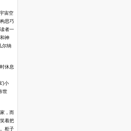
宇宙空
构思巧
读者一
和神
凡尔纳
饭时休息
科幻小
布世
家，而
笑着把
。柜子