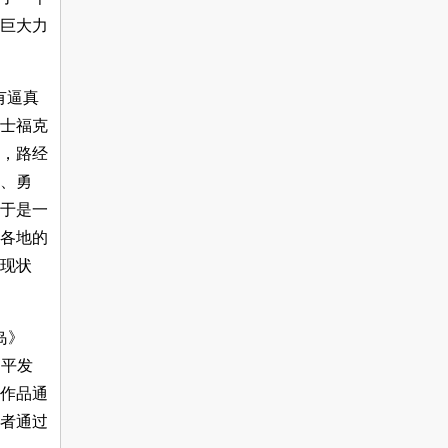
巨大力
带有逼真
士福克
阻，路经
、勇
于是一
各地的
现状
器岛》
和平发
作品通
后者通过