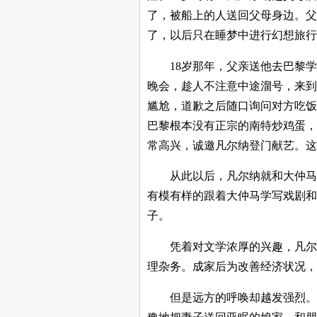
了，被船上的人送回父母身边。父
了，以后只在睡梦中进行幻想旅行
18
岁那年，父亲送他去巴黎学
晚会，趁人不注意中途溜号，来到
尴尬，道歉之后随口询问对方吃饭
巴黎根本没有正宗的南特炒鸡蛋，
常高兴，诚邀凡尔纳登门献艺。这
从此以后，凡尔纳就和大仲马
有模有样的跟着大仲马学写戏剧和
子。
凭着对文学浓厚的兴趣，凡尔
理杂务。成家后为改善经济状况，
但是远方的呼唤却越发强烈。