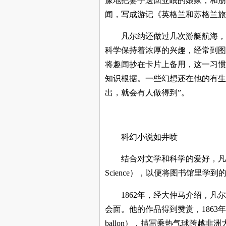
豫地把妻子送回亚眠的娘家，和朋
闻，写成游记《英格兰和苏格兰旅
凡尔纳还做过几次游艇航海，
科学保持着浓厚的兴趣，经常到图
将趣闻抄在卡片上备用，这一习惯
知识根据。一些幻想还在他的有生
出，就会有人做得到”。
科幻小说如井喷
结合对文学和科学的爱好，凡
Science
），以便将图书馆里学到
1862
年，经大仲马介绍，凡尔纳与出
会面。他的作品得到赞赏，1863年出
ballon），描写乘热气球跨越