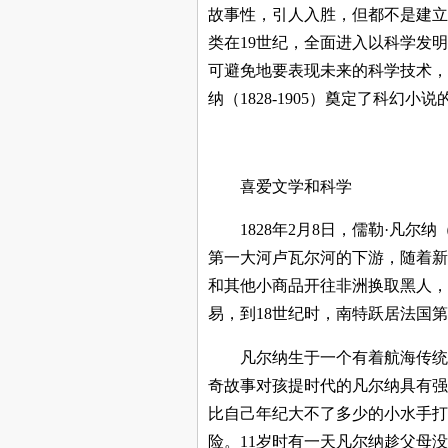
故事性，引人入胜，但都不是建立
类在19世纪，全面进入以科学发
可避免地要表现未来的科学技术，
纳（1828-1905）奠定了科幻
喜爱文学和科学
1828
年2月8日，儒勒·凡尔纳（J
第一大河卢瓦尔河的下游，随着新
和其他小商品开往非洲换取黑人，
易，到18世纪时，南特跃居法国
凡尔纳生于一个有着航海传统
奇故事对孩提时代的凡尔纳具有强
比自己年纪大不了多少的小水手打
险。11岁时有一天凡尔纳趁父母