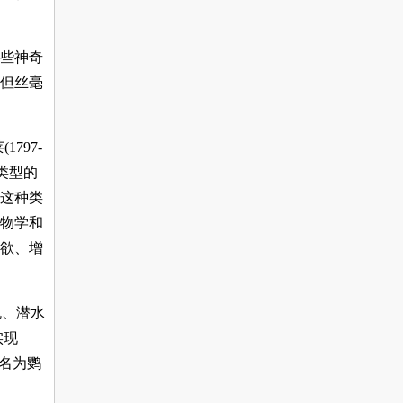
些神奇
但丝毫
797-
类型的
这种类
物学和
欲、增
机、潜水
实现
命名为鹦