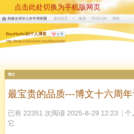
点击此处切换为手机版网页
构建全球华人科学博客圈
返回首页
微博
RSS订阅
帮助
BaoHaifei的个人博客
分享
http://blog.sciencenet.cn/u/BaoHaifei
博文
最宝贵的品质---博文十六周
已有 22351 次阅读
2025-8-29 12:23
|
个
它