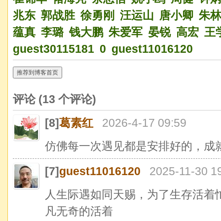
兆东
郭战胜
徐勇刚
汪运山
唐小卿
朱
蕴真
李璐
钱大鹏
朱爱军
晏锐
高宏
王
guest30115181
0
guest11016120
推荐到博客首页
评论 (
13
个评论)
[8]
葛素红
2026-4-17 09:59
仿佛每一次遇见都是安排好的，成
[7]
guest11016120
2025-11-30 1
人生际遇如同天赐，为了生存活着
凡无奇的活着