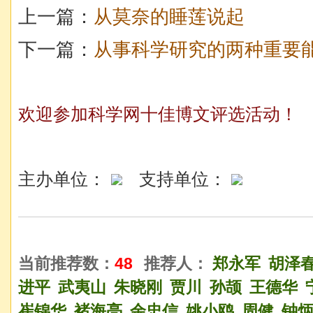
上一篇：
从莫奈的睡莲说起
下一篇：
从事科学研究的两种重要
欢迎参加科学网十佳博文评选活动！
主办单位：
支持单位：
当前推荐数：
48
推荐人：
郑永军
胡泽
进平
武夷山
朱晓刚
贾川
孙颉
王德华
崔锦华
褚海亮
余忠信
姚小鸥
周健
钟