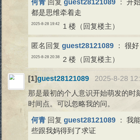
何青
回复
guest28121089
：
开
都是思维牵着走
2025-8-28 19:42
1 楼（回复楼主）
匿名回复
guest28121089
：
很好
2025-8-28 20:38
2 楼（回复楼主）
[1]
guest28121089
2025-8-28 12
那是最初的个人意识开始萌发的时
时间点。可以忽略我的问。
何青
回复
guest28121089
：
我
些跟我妈得到了求证