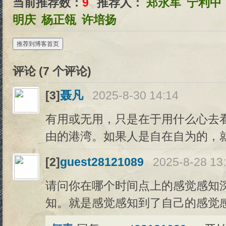
当前推荐数：
9
推荐人：
郑永军
宁利中
明庆
杨正瓴
许培扬
推荐到博客首页
评论 (
7
个评论)
[3]
聂凡
2025-8-30 14:14
有用或无用，只是在于用什么心去
由的港湾。如果人是自在自为的，
[2]
guest28121089
2025-8-28 13
请问你在哪个时间点上的感觉感知
知。就是感觉感知到了自己的感觉