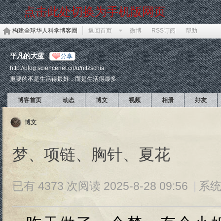
点击此处切换为手机版网页
构建全球华人科学博客圈
返回首页
微博
RSS订阅
帮助
平凡的大蓝
分享
http://blog.sciencenet.cn/u/nitzschia
重要的不是生活得最好，而是生活得最多
博客首页
动态
博文
视频
相册
好友
博文
梦、项链、胸针、夏花
已有 4373 次阅读
2025-8-28 09:56
|
系统