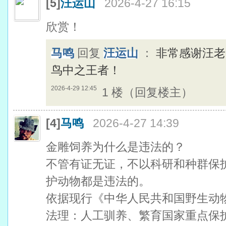
[5]
汪运山
2026-4-27 16:15
欣赏！
马鸣
回复
汪运山
：
非常感谢汪老
鸟中之王者！
2026-4-29 12:45
1 楼（回复楼主）
[4]
马鸣
2026-4-27 14:39
金雕饲养为什么是违法的？
不管有证无证，不以科研和种群保
护动物都是违法的。
依据现行《中华人民共和国野生动
法理：人工驯养、繁育国家重点保