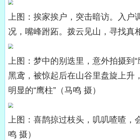
上图：挨家挨户，突击暗访。入户
况，嘴峰跗跖。拨云见山，寻找真相
上图：梦中的别迭里，意外拍摄到“
黑鸢，被惊起后在山谷里盘旋上升
明显的“鹰柱”（马鸣 摄）
上图：喜鹊掠过枝头，叽叽喳喳，
鸣 摄）