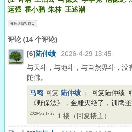
运强
霍小鹏
朱林
王述潮
推荐到博客首页
评论 (
14
个评论)
[6]
陆仲绩
2026-4-29 13:45
与天斗，与地斗，与自然界斗，没
陀佛。
马鸣
回复
陆仲绩
：
回复陆仲绩 
《野保法》，金雕灭绝了，训鹰还
2026-5-2 17:23
1 楼（回复楼主）