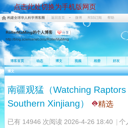
点击此处切换为手机版网页
构建全球华人科学博客圈
返回首页
微博
RSS订阅
帮助
RollerMaMing的个人博客
分享
http://blog.sciencenet.cn/u/RollerMaMing
博客首页
动态
博文
视频
相册
好友
博文
南疆观猛（Watching Raptors in
Southern Xinjiang）
精选
已有 14946 次阅读
2026-4-26 18:40
|
个