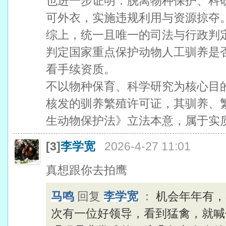
也进一步证明：脱离物种保护、科
可外衣，实施违规利用与资源掠夺
综上，统一且唯一的司法与行政判
判定国家重点保护动物人工驯养是
看手续资质。
不以物种保育、科学研究为核心目
核发的驯养繁殖许可证，其驯养、
生动物保护法》立法本意，属于实
[3]
李学宽
2026-4-27 11:01
真想跟你去拍鹰
马鸣
回复
李学宽
：
机会年年有，
次有一位好领导，看到猛禽，就喊