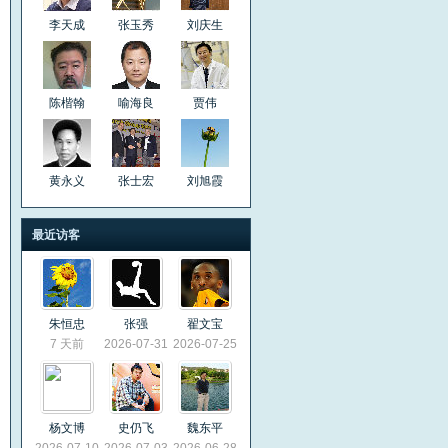
李天成
张玉秀
刘庆生
陈楷翰
喻海良
贾伟
黄永义
张士宏
刘旭霞
最近访客
朱恒忠
张强
翟文宝
7 天前
2026-07-31
2026-07-25
杨文博
史仍飞
魏东平