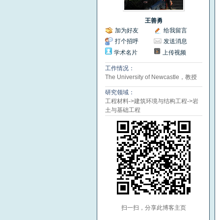
王善勇
加为好友
给我留言
打个招呼
发送消息
学术名片
上传视频
工作情况：
The University of Newcastle，教授
研究领域：
工程材料->建筑环境与结构工程->岩
土与基础工程
扫一扫，分享此博客主页