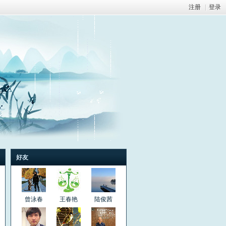
注册
|
登录
好友
曾泳春
王春艳
陆俊茜