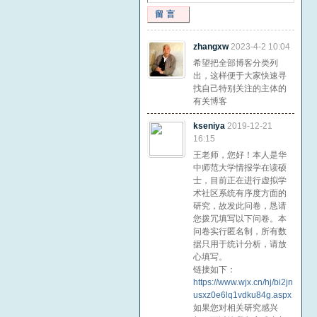
留言
zhangxw
2023-4-2 10:04
希望把全部博客分类列
出，这样便于大家快速寻
找自己特别关注的主体的
有关博客
kseniya
2019-12-21
16:15
王老师，您好！本人是华
中师范大学情报学在读硕
士，目前正在进行虚拟学
术社区系统有序度方面的
研究，故发此问卷，恳请
您拨冗填写以下问卷。本
问卷实行匿名制，所有数
据只用于统计分析，请放
心填写。
链接如下：
https://www.wjx.cn/hj/bi2jn
usxz0e6lq1vdku84g.aspx
如果您对相关研究感兴