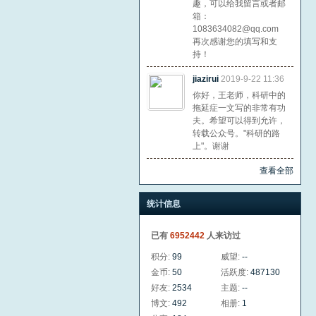
趣，可以给我留言或者邮
箱：
1083634082@qq.com
再次感谢您的填写和支
持！
jiazirui
2019-9-22 11:36
你好，王老师，科研中的
拖延症一文写的非常有功
夫。希望可以得到允许，
转载公众号。"科研的路
上"。谢谢
查看全部
统计信息
已有
6952442
人来访过
积分:
99
威望:
--
金币:
50
活跃度:
487130
好友:
2534
主题:
--
博文:
492
相册:
1