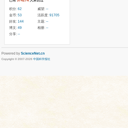
已有
574274
人来访过
积分:
62
威望:
--
金币:
53
活跃度:
91705
好友:
144
主题:
--
博文:
49
相册:
--
分享:
--
Powered by
ScienceNet.cn
Copyright © 2007-
2026
中国科学报社