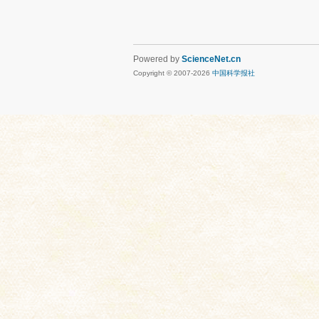
Powered by
ScienceNet.cn
Copyright © 2007-
2026
中国科学报社