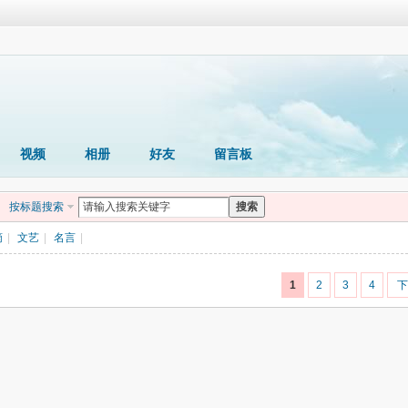
视频
相册
好友
留言板
按标题搜索
搜索
摘
|
文艺
|
名言
|
1
2
3
4
下