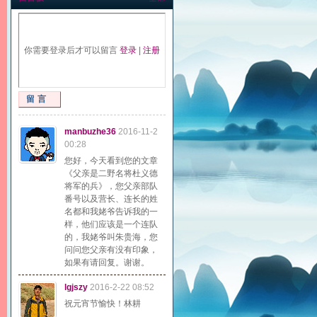
你需要登录后才可以留言
登录
|
注册
留言
manbuzhe36
2016-11-2
00:28
您好，今天看到您的文章
《父亲是二野名将杜义德
将军的兵》，您父亲部队
番号以及营长、连长的姓
名都和我姥爷告诉我的一
样，他们应该是一个连队
的，我姥爷叫朱贵海，您
问问您父亲有没有印象，
如果有请回复。谢谢。
lgjszy
2016-2-22 08:52
祝元宵节愉快！林耕