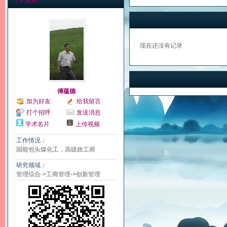
个人资料
现在还没有记录
傅蕴德
加为好友
给我留言
打个招呼
发送消息
学术名片
上传视频
工作情况：
国能包头煤化工，高级政工师
研究领域：
管理综合->工商管理->创新管理