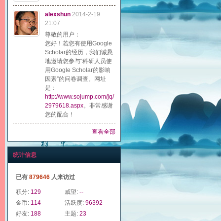
alexshun
2014-2-19
21:07
尊敬的用户：
您好！若您有使用Google
Scholar的经历，我们诚恳
地邀请您参与“科研人员使
用Google Scholar的影响
因素”的问卷调查。网址
是：
http://www.sojump.com/jq/
2979618.aspx
。非常感谢
您的配合！
查看全部
统计信息
已有
879646
人来访过
积分:
129
威望:
--
金币:
114
活跃度:
96392
好友:
188
主题:
23