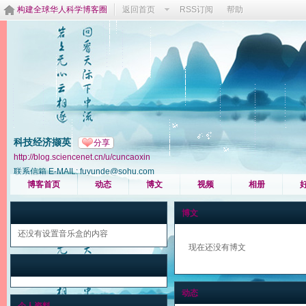
构建全球华人科学博客圈
返回首页
RSS订阅
帮助
科技经济撷英
分享
http://blog.sciencenet.cn/u/cuncaoxin
联系信箱 E-MAIL: fuyunde@sohu.com
博客首页
动态
博文
视频
相册
博文
还没有设置音乐盒的内容
现在还没有博文
动态