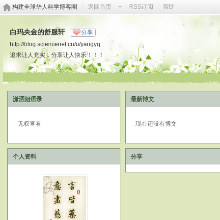
构建全球华人科学博客圈
返回首页
RSS订阅
帮助
白玛央金的舒服轩
分享
http://blog.sciencenet.cn/u/yangyq
追求让人充实，分享让人快乐！！！
潇洒姐语录
最新博文
无权查看
现在还没有博文
个人资料
分享