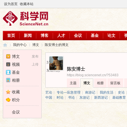
设为首页
收藏本站
首页
新闻
博客
人才
会议
基金
论文
我的中心
博文
陈安博士的博文
博文
发布
加为好友
视频
上传
陈安博士
科
›
›
›
发送消息
基金
https://blog.sciencenet.cn/?53483
相册
主题
博文
相册
留言板
收藏
艺论
|
专论—应急管理
|
南游记
|
我的生活
|
史论
|
中国
|
时论
|
书论
|
东游记
|
新西游记
|
基础教育
积分
会议
学